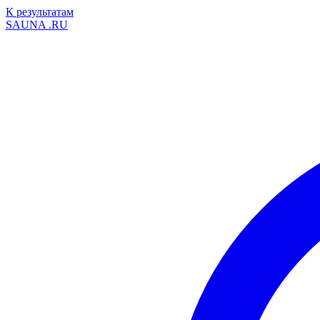
К результатам
SAUNA
.RU