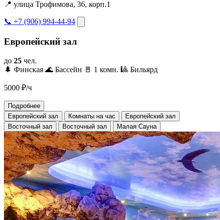
📍 улица Трофимова, 36, корп.1
📞 +7 (906) 994-44-94
Европейский зал
до
25
чел.
🌲 Финская
🌊 Бассейн
🚪 1 комн.
🎱 Бильярд
5000
₽/ч
Подробнее
Европейский зал
Комнаты на час
Европейский зал
Восточный зал
Восточный зал
Малая Сауна