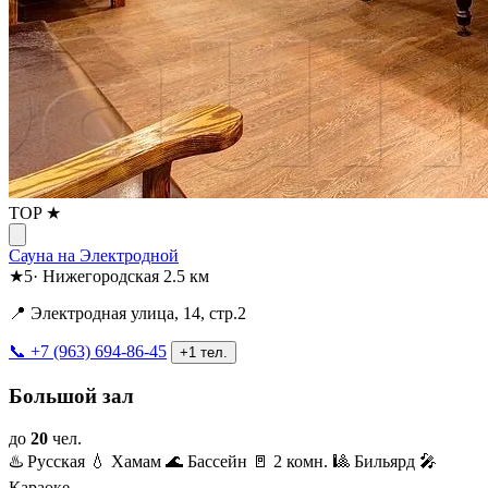
TOP ★
Сауна на Электродной
★
5
·
Нижегородская
2.5 км
📍 Электродная улица, 14, стр.2
📞 +7 (963) 694-86-45
+1 тел.
Большой зал
до
20
чел.
♨️ Русская
💧 Хамам
🌊 Бассейн
🚪 2 комн.
🎱 Бильярд
🎤
Караоке