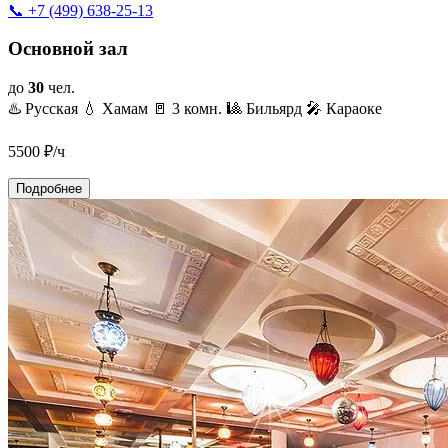
📞 +7 (499) 638-25-13
Основной зал
до
30
чел.
♨️ Русская
💧 Хамам
🚪 3 комн.
🎱 Бильярд
🎤 Караоке
5500
₽/ч
Подробнее