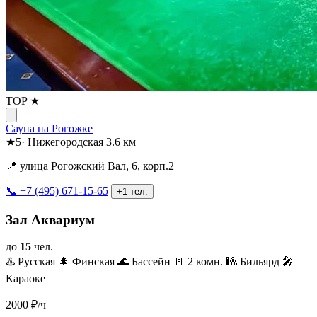
TOP ★
Сауна на Рогожке
★
5
·
Нижегородская
3.6 км
📍 улица Рогожский Вал, 6, корп.2
📞 +7 (495) 671-15-65
+1 тел.
Зал Аквариум
до
15
чел.
♨️ Русская
🌲 Финская
🌊 Бассейн
🚪 2 комн.
🎱 Бильярд
🎤
Караоке
2000
₽/ч