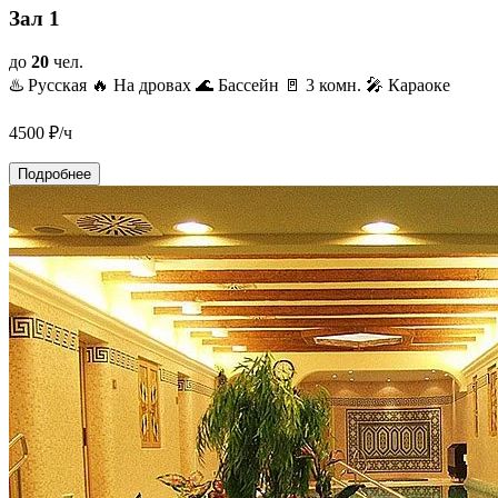
Зал 1
до
20
чел.
♨️ Русская
🔥 На дровах
🌊 Бассейн
🚪 3 комн.
🎤 Караоке
4500
₽/ч
Подробнее