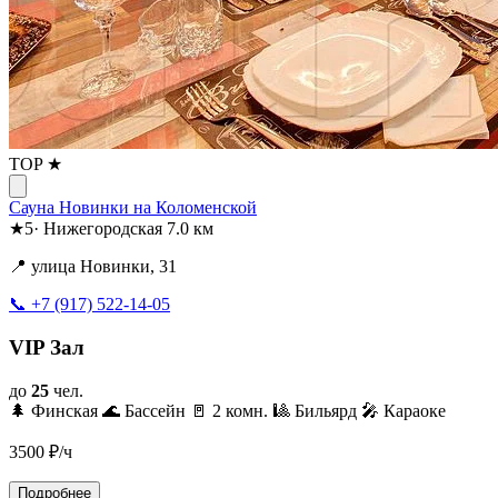
TOP ★
Сауна Новинки на Коломенской
★
5
·
Нижегородская
7.0 км
📍 улица Новинки, 31
📞 +7 (917) 522-14-05
VIP Зал
до
25
чел.
🌲 Финская
🌊 Бассейн
🚪 2 комн.
🎱 Бильярд
🎤 Караоке
3500
₽/ч
Подробнее