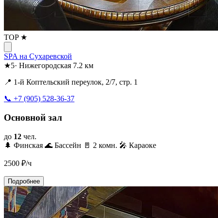
TOP ★
SPA на Сухаревской
★
5
·
Нижегородская
7.2 км
📍 1-й Коптельский переулок, 2/7, стр. 1
📞 +7 (905) 528-36-37
Основной зал
до
12
чел.
🌲 Финская
🌊 Бассейн
🚪 2 комн.
🎤 Караоке
2500
₽/ч
Подробнее