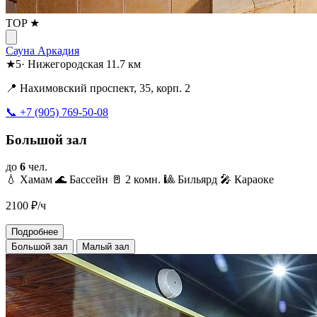
TOP ★
Сауна Аркадия
★
5
·
Нижегородская
11.7 км
📍 Нахимовский проспект, 35, корп. 2
📞 +7 (905) 769-50-08
Большой зал
до
6
чел.
💧 Хамам
🌊 Бассейн
🚪 2 комн.
🎱 Бильярд
🎤 Караоке
2100
₽/ч
Подробнее
Большой зал
Малый зал