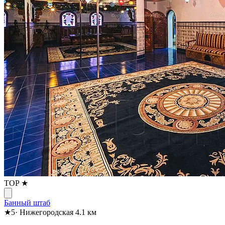
TOP ★
Банный штаб
★
5
·
Нижегородская
4.1 км