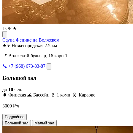
TOP ★
Сауна Феникс на Волжском
★
5
·
Нижегородская
2.5 км
📍 Волжский бульвар, 16 корп.1
📞 +7 (968) 673-83-87
Большой зал
до
10
чел.
🌲 Финская
🌊 Бассейн
🚪 1 комн.
🎤 Караоке
3000
₽/ч
Подробнее
Большой зал
Малый зал