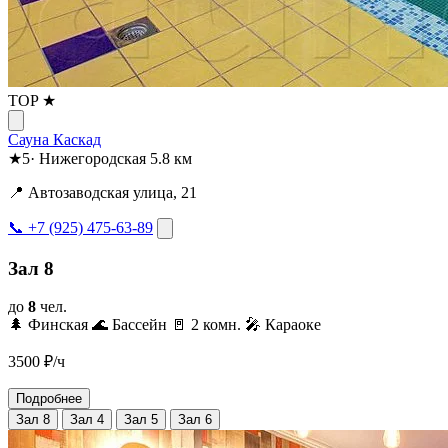
TOP ★
Сауна Каскад
★
5
·
Нижегородская
5.8 км
📍 Автозаводская улица, 21
📞 +7 (925) 475-63-89
Зал 8
до
8
чел.
🌲 Финская
🌊 Бассейн
🚪 2 комн.
🎤 Караоке
3500
₽/ч
Подробнее
Зал 8
Зал 4
Зал 5
Зал 6