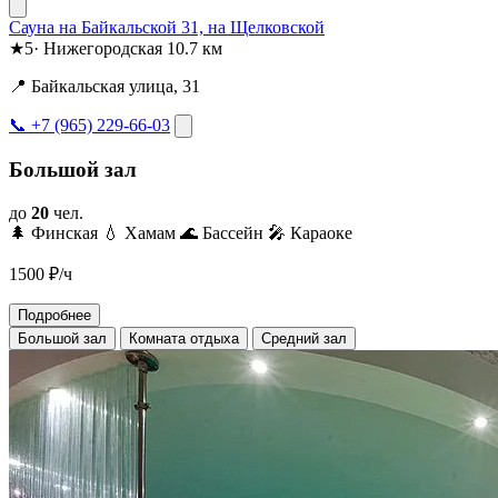
Сауна на Байкальской 31, на Щелковской
★
5
·
Нижегородская
10.7 км
📍 Байкальская улица, 31
📞 +7 (965) 229-66-03
Большой зал
до
20
чел.
🌲 Финская
💧 Хамам
🌊 Бассейн
🎤 Караоке
1500
₽/ч
Подробнее
Большой зал
Комната отдыха
Средний зал