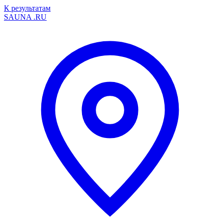
К результатам
SAUNA
.RU