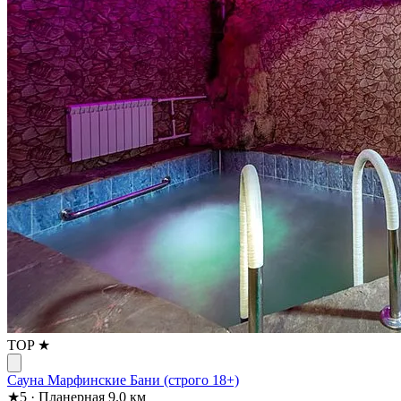
TOP ★
Сауна Марфинские Бани (строго 18+)
★
5
·
Планерная
9.0 км