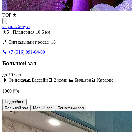
TOP ★
Сауна Силуэт
★
5
·
Планерная
10.6 км
📍 Сигнальный проезд, 18
📞 +7 (916) 091-64-80
Большой зал
до
20
чел.
🌲 Финская
🌊 Бассейн
🚪 2 комн.
🎱 Бильярд
🎤 Караоке
1900
₽/ч
Подробнее
Большой зал
Малый зал
Банкетный зал