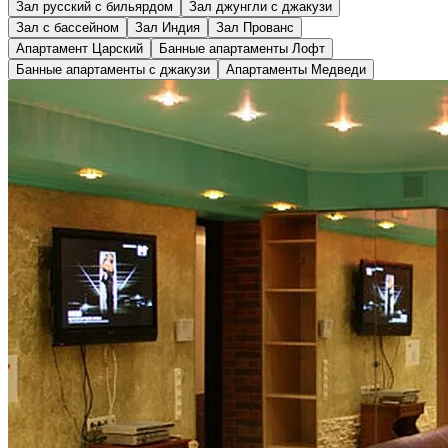
Зал русский с бильярдом
Зал джунгли с джакузи
Зал с бассейном
Зал Индия
Зал Прованс
Апартамент Царский
Банные апартаменты Лофт
Банные апартаменты с джакузи
Апартаменты Медведи