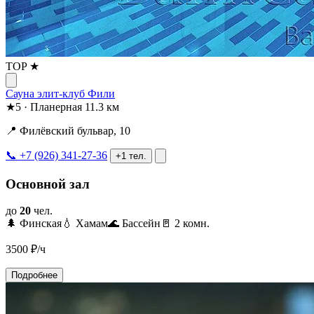
TOP ★
Сауна элит-клуб Фили
★
5
·
Планерная
11.3 км
📍 Филёвский бульвар, 10
📞 +7 (926) 341-27-36
+1 тел.
Основной зал
до
20
чел.
🌲 Финская
💧 Хамам
🌊 Бассейн
🚪 2 комн.
3500
₽/ч
Подробнее