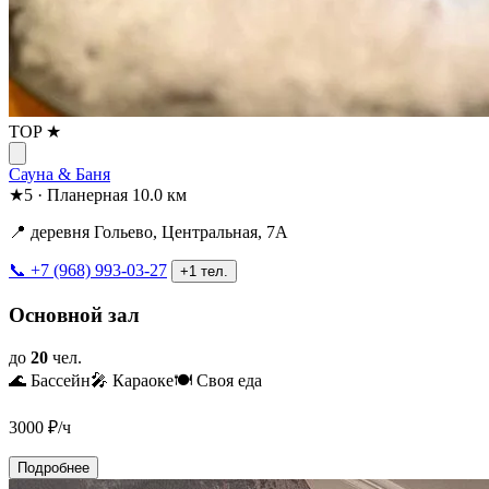
TOP ★
Сауна & Баня
★
5
·
Планерная
10.0 км
📍 деревня Гольево, Центральная, 7А
📞 +7 (968) 993-03-27
+1 тел.
Основной зал
до
20
чел.
🌊 Бассейн
🎤 Караоке
🍽️ Своя еда
3000
₽/ч
Подробнее