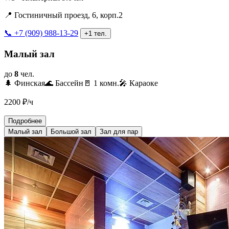
📍 Гостиничный проезд, 6, корп.2
📞 +7 (909) 988-13-29
+1 тел.
Малый зал
до
8
чел.
🌲 Финская
🌊 Бассейн
🚪 1 комн.
🎤 Караоке
2200
₽/ч
Подробнее
Малый зал
Большой зал
Зал для пар