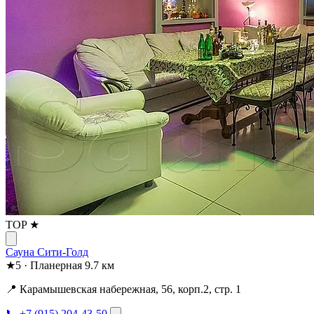
TOP ★
Сауна Сити-Голд
★
5
·
Планерная
9.7 км
📍 Карамышевская набережная, 56, корп.2, стр. 1
📞 +7 (915) 204-43-50