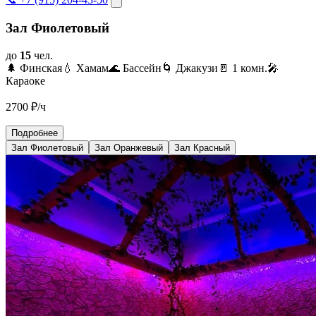
Зал Фиолетовый
до
15
чел.
🌲 Финская
💧 Хамам
🌊 Бассейн
🌀 Джакузи
🚪 1 комн.
🎤
Караоке
2700
₽/ч
Подробнее
Зал Фиолетовый
Зал Оранжевый
Зал Красный