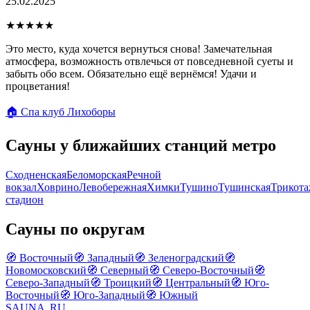
25.02.2025
★★★★★
Это место, куда хочется вернуться снова! Замечательная
атмосфера, возможность отвлечься от повседневной суеты и
забыть обо всем. Обязательно ещё вернёмся! Удачи и
процветания!
🏠 Спа клуб Лихоборы
Сауны у ближайших станций метро
Сходненская
Беломорская
Речной
вокзал
Ховрино
Левобережная
Химки
Тушино
Тушинская
Трикота
стадион
Сауны по округам
🧭 Восточный
🧭 Западный
🧭 Зеленоградский
🧭
Новомосковский
🧭 Северный
🧭 Северо-Восточный
🧭
Северо-Западный
🧭 Троицкий
🧭 Центральный
🧭 Юго-
Восточный
🧭 Юго-Западный
🧭 Южный
SAUNA
.RU