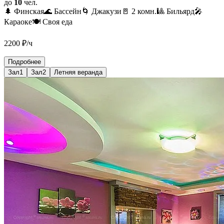
до
10
чел.
🌲 Финская
🌊 Бассейн
🌀 Джакузи
🚪 2 комн.
🎱 Бильярд
🎤
Караоке
🍽️ Своя еда
2200
₽/ч
Подробнее
Зал1
Зал2
Летняя веранда