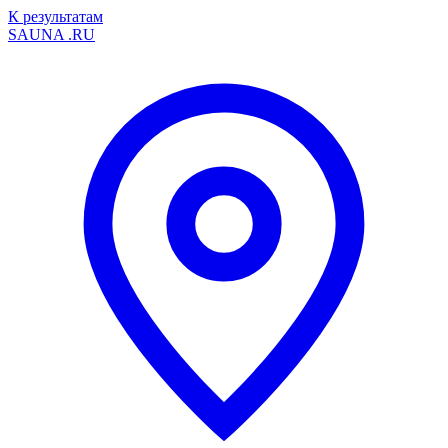
К результатам
SAUNA
.RU