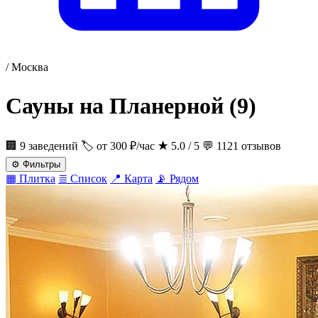
/
Москва
Сауны на Планерной
(9)
🏢 9 заведений
🏷 от 300 ₽/час
★
5.0 / 5
💬 1121 отзывов
⚙
Фильтры
▦
Плитка
≣
Список
📍
Карта
📡
Рядом