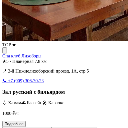
TOP ★
Спа клуб Лихоборы
★
5
·
Планерная
7.8 км
📍 3-й Нижнелихоборский проезд, 1А, стр.5
📞 +7 (909) 306-30-23
Зал русский с бильярдом
💧 Хамам
🌊 Бассейн
🎤 Караоке
1000
₽/ч
Подробнее