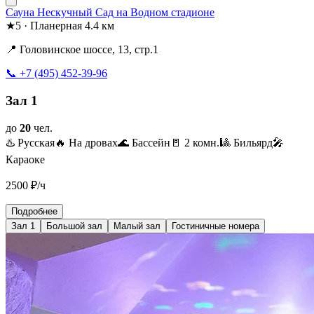
Сауна Нескучный Сад на Водном стадионе
★
5
·
Планерная
4.4 км
📍 Головинское шоссе, 13, стр.1
📞 +7 (495) 452-39-96
Зал 1
до
20
чел.
♨️ Русская
🔥 На дровах
🌊 Бассейн
🚪 2 комн.
🎱 Бильярд
🎤
Караоке
2500
₽/ч
Подробнее
Зал 1
Большой зал
Малый зал
Гостиничные номера