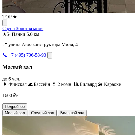
TOP ★
Сауна Золотая миля
★
5
·
Панки
5.0 км
📍 улица Авиаконструктора Миля, 4
📞 +7 (495) 706-58-93
Малый зал
до
6
чел.
🌲 Финская
🌊 Бассейн
🚪 2 комн.
🎱 Бильярд
🎤 Караоке
1600
₽/ч
Подробнее
Малый зал
Средний зал
Большой зал