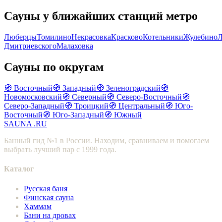
Сауны у ближайших станций метро
Люберцы
Томилино
Некрасовка
Красково
Котельники
Жулебино
Л
Дмитриевского
Малаховка
Сауны по округам
🧭 Восточный
🧭 Западный
🧭 Зеленоградский
🧭
Новомосковский
🧭 Северный
🧭 Северо-Восточный
🧭
Северо-Западный
🧭 Троицкий
🧭 Центральный
🧭 Юго-
Восточный
🧭 Юго-Западный
🧭 Южный
SAUNA
.RU
Банный гид №1 в России. Находим, сравниваем и помогаем
выбрать лучший пар с 1999 года.
Каталог
Русская баня
Финская сауна
Хаммам
Бани на дровах