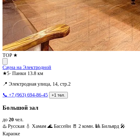
TOP ★
Сауна на Электродной
★
5
·
Панки
13.8 км
📍 Электродная улица, 14, стр.2
📞 +7 (963) 694-86-45
+1 тел.
Большой зал
до
20
чел.
♨️ Русская
💧 Хамам
🌊 Бассейн
🚪 2 комн.
🎱 Бильярд
🎤
Караоке