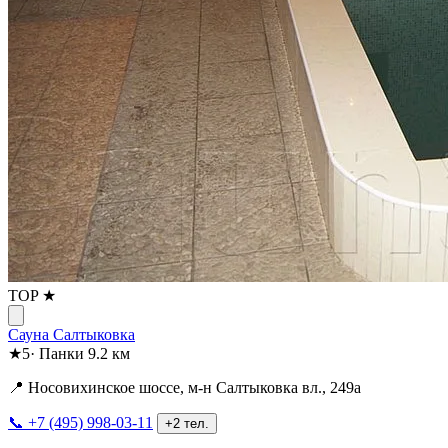
TOP ★
Сауна Салтыковка
★
5
·
Панки
9.2 км
📍 Носовихинское шоссе, м-н Салтыковка вл., 249а
📞 +7 (495) 998-03-11
+2 тел.