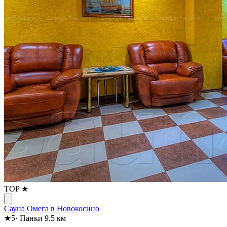
TOP ★
Сауна Омега в Новокосино
★
5
·
Панки
9.5 км