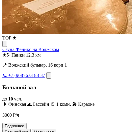
TOP ★
Сауна Феникс на Волжском
★
5
·
Панки
12.3 км
📍 Волжский бульвар, 16 корп.1
📞 +7 (968) 673-83-87
Большой зал
до
10
чел.
🌲 Финская
🌊 Бассейн
🚪 1 комн.
🎤 Караоке
3000
₽/ч
Подробнее