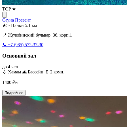
TOP ★
Сауна Презент
★
5
·
Панки
5.1 км
📍 Жулебинский бульвар, 36, корп.1
📞 +7 (985) 572-37-30
Основной зал
до
4
чел.
💧 Хамам
🌊 Бассейн
🚪 2 комн.
1400
₽/ч
Подробнее