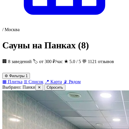
/
Москва
Сауны на Панках
(8)
🏢 8 заведений
🏷 от 300 ₽/час
★
5.0 / 5
💬 1121 отзывов
⚙
Фильтры
1
▦
Плитка
≣
Список
📍
Карта
📡
Рядом
Выбрано:
Панки
✕
Сбросить