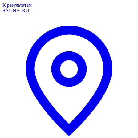
К результатам
SAUNA
.RU