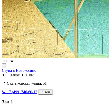
TOP ★
Сауна в Новокосино
★
5
·
Панки
15.6 км
📍 Салтыковская улица, 51
📞 +7 (499) 746-60-12
+1 тел.
Зал 1