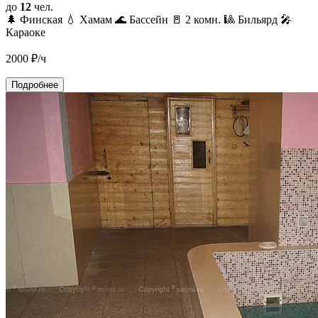
до
12
чел.
🌲 Финская
💧 Хамам
🌊 Бассейн
🚪 2 комн.
🎱 Бильярд
🎤
Караоке
2000
₽/ч
Подробнее