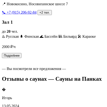
📍 Новокосино, Носовихинское шоссе 7
📞 +7 (915) 206-92-84
+2 тел.
Зал 1
до
20
чел.
♨️ Русская
🌲 Финская
🌊 Бассейн
🎱 Бильярд
🎤 Караоке
2000
₽/ч
Подробнее
— Вы посмотрели все предложения —
Отзывы о саунах — Сауны на Панках
�
Игорь
13.05.2024