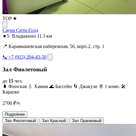
TOP ★
Сауна Сити-Голд
★
5
·
Владыкино
11.3 км
📍 Карамышевская набережная, 56, корп.2, стр. 1
📞 +7 (915) 204-43-50
Зал Фиолетовый
до
15
чел.
🌲 Финская
💧 Хамам
🌊 Бассейн
🌀 Джакузи
🚪 1 комн.
🎤
Караоке
2700
₽/ч
Подробнее
Зал Фиолетовый
Зал Красный
Зал Оранжевый