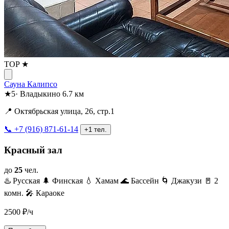
TOP ★
Сауна Калипсо
★
5
·
Владыкино
6.7 км
📍 Октябрьская улица, 26, стр.1
📞 +7 (916) 871-61-14
+1 тел.
Красный зал
до
25
чел.
♨️ Русская
🌲 Финская
💧 Хамам
🌊 Бассейн
🌀 Джакузи
🚪 2
комн.
🎤 Караоке
2500
₽/ч