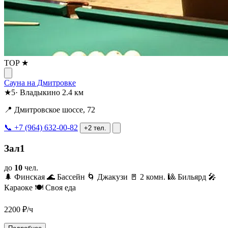
TOP ★
Сауна на Дмитровке
★
5
·
Владыкино
2.4 км
📍 Дмитровское шоссе, 72
📞 +7 (964) 632-00-82
+2 тел.
Зал1
до
10
чел.
🌲 Финская
🌊 Бассейн
🌀 Джакузи
🚪 2 комн.
🎱 Бильярд
🎤
Караоке
🍽️ Своя еда
2200
₽/ч