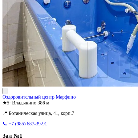
Оздоровительный центр Марфино
★
5
·
Владыкино
386 м
📍 Ботаническая улица, 41, корп.7
📞 +7 (985) 687-39-91
Зал №1