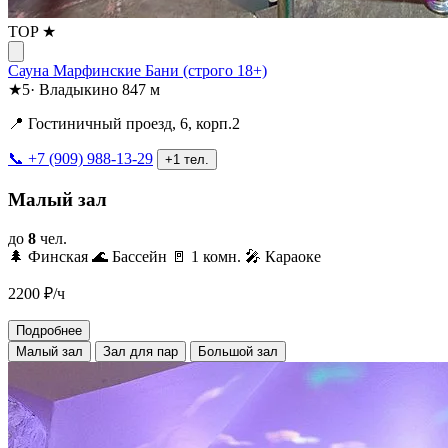
TOP ★
Сауна Марфинские Бани (строго 18+)
★
5
·
Владыкино
847 м
📍 Гостиничный проезд, 6, корп.2
📞 +7 (909) 988-13-29
+1 тел.
Малый зал
до
8
чел.
🌲 Финская
🌊 Бассейн
🚪 1 комн.
🎤 Караоке
2200
₽/ч
Подробнее
Малый зал
Зал для пар
Большой зал