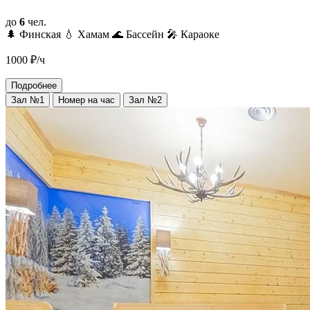
до
6
чел.
🌲 Финская
💧 Хамам
🌊 Бассейн
🎤 Караоке
1000
₽/ч
Подробнее
Зал №1
Номер на час
Зал №2