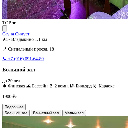
TOP ★
Сауна Силуэт
★
5
·
Владыкино
1.1 км
📍 Сигнальный проезд, 18
📞 +7 (916) 091-64-80
Большой зал
до
20
чел.
🌲 Финская
🌊 Бассейн
🚪 2 комн.
🎱 Бильярд
🎤 Караоке
1900
₽/ч
Подробнее
Большой зал
Банкетный зал
Малый зал