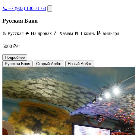
📞 +7 (903) 130-71-63
Русская Баня
♨️ Русская
🔥 На дровах
💧 Хамам
🚪 1 комн.
🎱 Бильярд
5000
₽/ч
Подробнее
Русская Баня
Старый Арбат
Новый Арбат