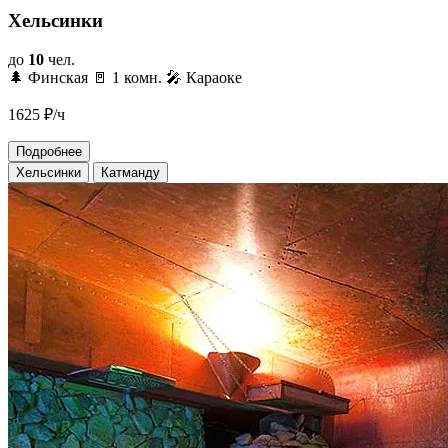
Хельсинки
до
10
чел.
🌲 Финская
🚪 1 комн.
🎤 Караоке
1625
₽/ч
Подробнее
Хельсинки
Катманду