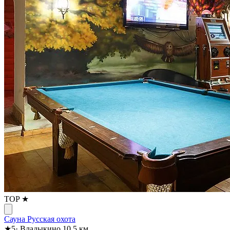
TOP ★
Сауна Русская охота
★
5
·
Владыкино
10.5 км