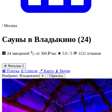
/
Москва
Сауны в Владыкино
(24)
🏢 24 заведений
🏷 от 300 ₽/час
★
5.0 / 5
💬 1121 отзывов
⚙
Фильтры
1
▦
Плитка
≣
Список
📍
Карта
📡
Рядом
Выбрано:
Владыкино
✕
Сбросить