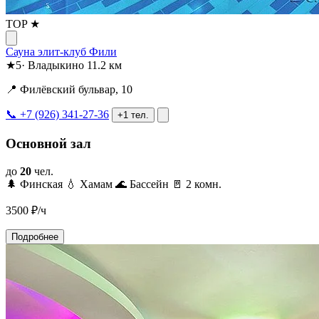
TOP ★
Сауна элит-клуб Фили
★
5
·
Владыкино
11.2 км
📍 Филёвский бульвар, 10
📞 +7 (926) 341-27-36
+1 тел.
Основной зал
до
20
чел.
🌲 Финская
💧 Хамам
🌊 Бассейн
🚪 2 комн.
3500
₽/ч
Подробнее