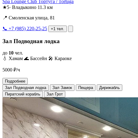
Spa Lounge Club Тортуга / Tortuga
★
5
·
Владыкино
11.3 км
📍 Смоленская улица, 81
📞 +7 (985) 220-25-25
+1 тел.
Зал Подводная лодка
до
10
чел.
💧 Хамам
🌊 Бассейн
🎤 Караоке
5000
₽/ч
Подробнее
Зал Подводная лодка
Зал Замок
Пещера
Дирижабль
Пиратский корабль
Зал Грот