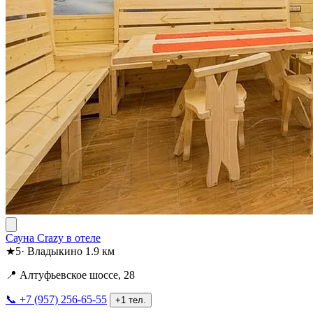
Сауна Crazy в отеле
★
5
·
Владыкино
1.9 км
📍 Алтуфьевское шоссе, 28
📞 +7 (957) 256-65-55
+1 тел.