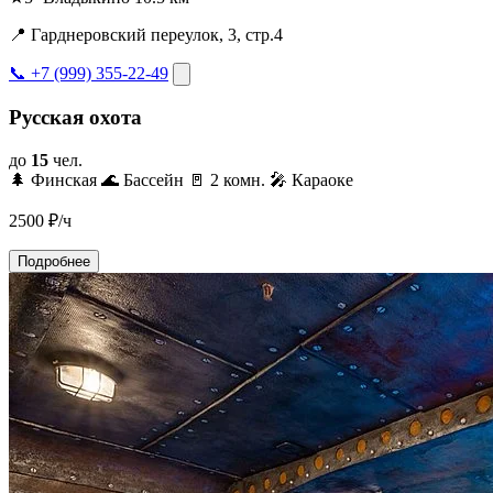
📍 Гарднеровский переулок, 3, стр.4
📞 +7 (999) 355-22-49
Русская охота
до
15
чел.
🌲 Финская
🌊 Бассейн
🚪 2 комн.
🎤 Караоке
2500
₽/ч
Подробнее