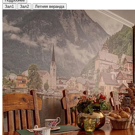
Подробнее
Зал1
Зал2
Летняя веранда