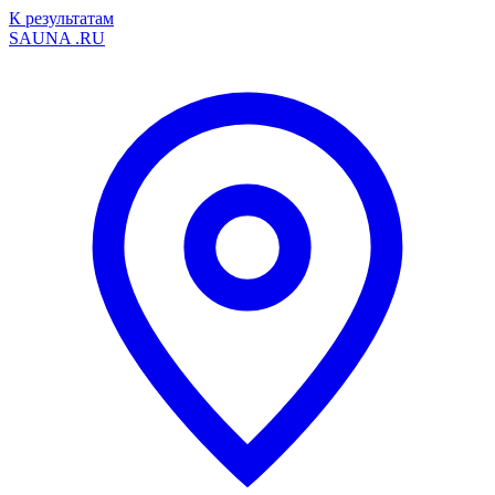
К результатам
SAUNA
.RU