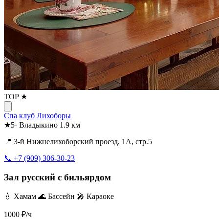
TOP ★
Спа клуб Лихоборы
★
5
·
Владыкино
1.9 км
📍 3-й Нижнелихоборский проезд, 1А, стр.5
📞 +7 (909) 306-30-23
Зал русский с бильярдом
💧 Хамам
🌊 Бассейн
🎤 Караоке
1000
₽/ч