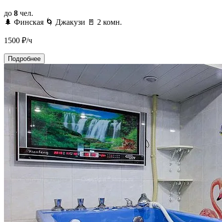
до
8
чел.
🌲 Финская
🌀 Джакузи
🚪 2 комн.
1500
₽/ч
Подробнее