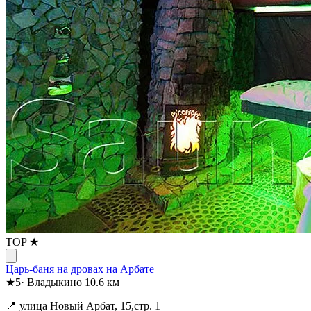
TOP ★
Царь-баня на дровах на Арбате
★
5
·
Владыкино
10.6 км
📍 улица Новый Арбат, 15,стр. 1