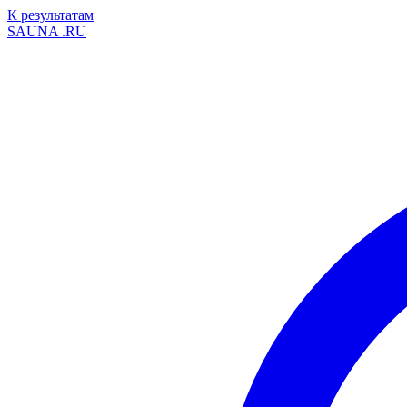
К результатам
SAUNA
.RU