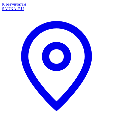
К результатам
SAUNA
.RU