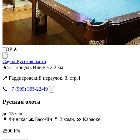
TOP ★
Сауна Русская охота
★
5
·
Площадь Ильича
2.2 км
📍 Гарднеровский переулок, 3, стр.4
📞 +7 (999) 355-22-49
Русская охота
до
15
чел.
🌲 Финская
🌊 Бассейн
🚪 2 комн.
🎤 Караоке
2500
₽/ч