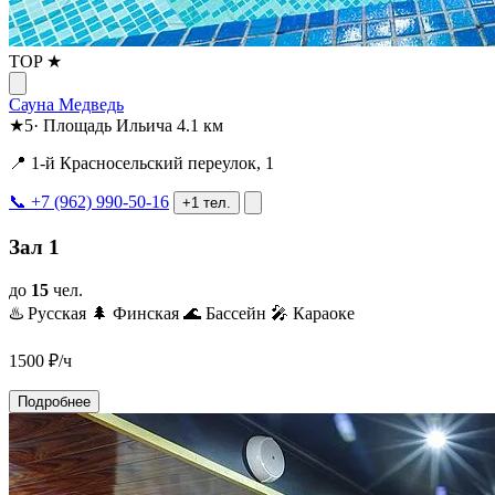
TOP ★
Сауна Медведь
★
5
·
Площадь Ильича
4.1 км
📍 1-й Красносельский переулок, 1
📞 +7 (962) 990-50-16
+1 тел.
Зал 1
до
15
чел.
♨️ Русская
🌲 Финская
🌊 Бассейн
🎤 Караоке
1500
₽/ч
Подробнее