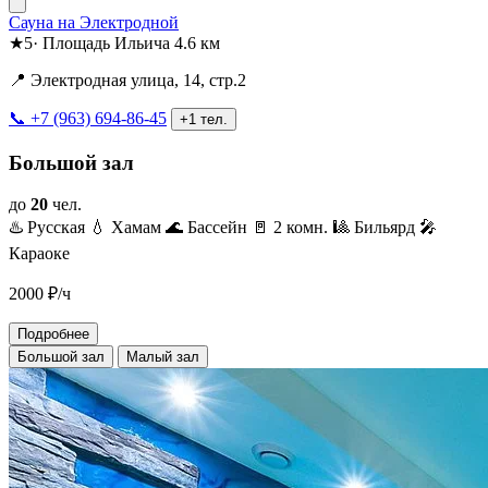
Сауна на Электродной
★
5
·
Площадь Ильича
4.6 км
📍 Электродная улица, 14, стр.2
📞 +7 (963) 694-86-45
+1 тел.
Большой зал
до
20
чел.
♨️ Русская
💧 Хамам
🌊 Бассейн
🚪 2 комн.
🎱 Бильярд
🎤
Караоке
2000
₽/ч
Подробнее
Большой зал
Малый зал