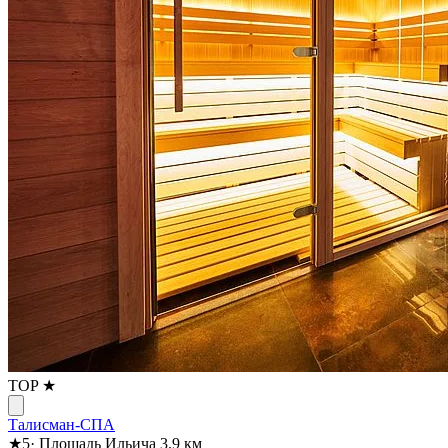
TOP ★
Талисман-СПА
★
5
·
Площадь Ильича
3.9 км