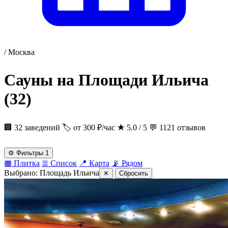
/
Москва
Сауны на Площади Ильича
(32)
🏢 32 заведений
🏷 от 300 ₽/час
★
5.0 / 5
💬 1121 отзывов
⚙
Фильтры
1
▦
Плитка
≣
Список
📍
Карта
📡
Рядом
Выбрано:
Площадь Ильича
✕
Сбросить