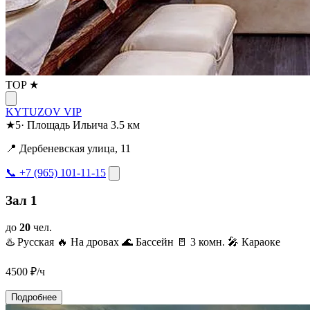
TOP ★
KYTUZOV VIP
★
5
·
Площадь Ильича
3.5 км
📍 Дербеневская улица, 11
📞 +7 (965) 101-11-15
Зал 1
до
20
чел.
♨️ Русская
🔥 На дровах
🌊 Бассейн
🚪 3 комн.
🎤 Караоке
4500
₽/ч
Подробнее