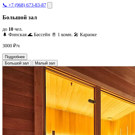
📞 +7 (968) 673-83-87
Большой зал
до
10
чел.
🌲 Финская
🌊 Бассейн
🚪 1 комн.
🎤 Караоке
3000
₽/ч
Подробнее
Большой зал
Малый зал