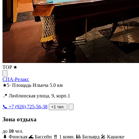
TOP ★
СПА-Релакс
★
5
·
Площадь Ильича
5.0 км
📍 Люблинская улица, 9, корп.1
📞 +7 (926) 725-56-38
+1 тел.
Зона отдыха
до
10
чел.
🌲 Финская
🌊 Бассейн
🚪 1 комн.
🎱 Бильярд
🎤 Караоке