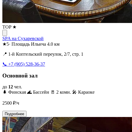
TOP ★
SPA на Сухаревской
★
5
·
Площадь Ильича
4.0 км
📍 1-й Коптельский переулок, 2/7, стр. 1
📞 +7 (905) 528-36-37
Основной зал
до
12
чел.
🌲 Финская
🌊 Бассейн
🚪 2 комн.
🎤 Караоке
2500
₽/ч
Подробнее