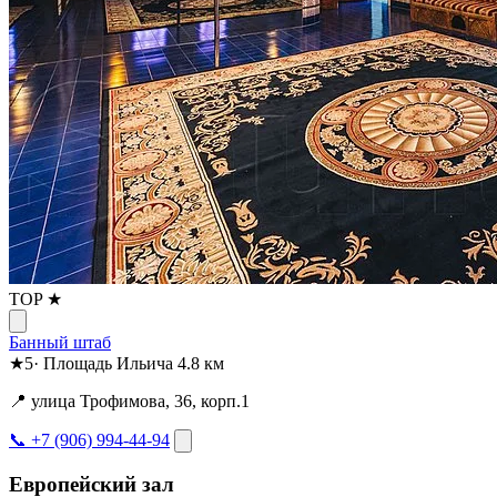
TOP ★
Банный штаб
★
5
·
Площадь Ильича
4.8 км
📍 улица Трофимова, 36, корп.1
📞 +7 (906) 994-44-94
Европейский зал