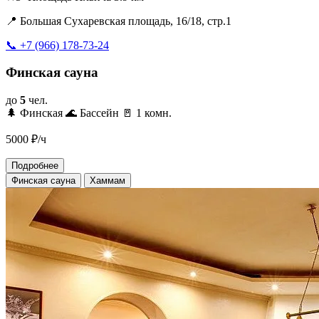
📍 Большая Сухаревская площадь, 16/18, стр.1
📞 +7 (966) 178-73-24
Финская сауна
до
5
чел.
🌲 Финская
🌊 Бассейн
🚪 1 комн.
5000
₽/ч
Подробнее
Финская сауна
Хаммам