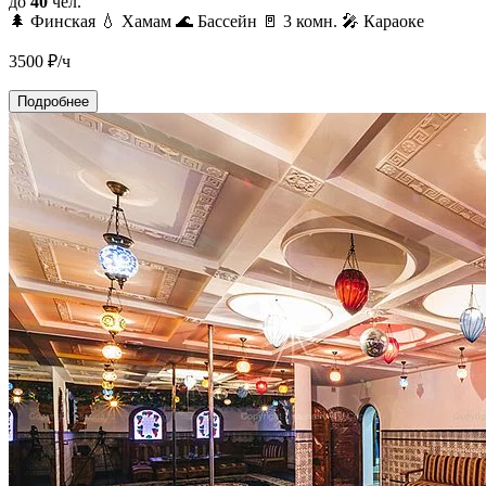
до
40
чел.
🌲 Финская
💧 Хамам
🌊 Бассейн
🚪 3 комн.
🎤 Караоке
3500
₽/ч
Подробнее