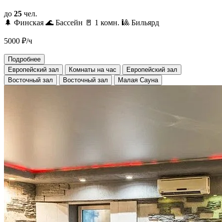
до
25
чел.
🌲 Финская
🌊 Бассейн
🚪 1 комн.
🎱 Бильярд
5000
₽/ч
Подробнее
Европейский зал
Комнаты на час
Европейский зал
Восточный зал
Восточный зал
Малая Сауна