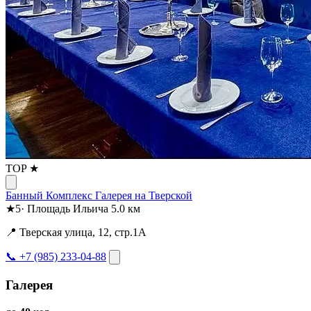
TOP ★
Банный Комплекс Галерея на Тверской
★
5
·
Площадь Ильича
5.0 км
📍 Тверская улица, 12, стр.1А
📞 +7 (985) 233-04-88
Галерея