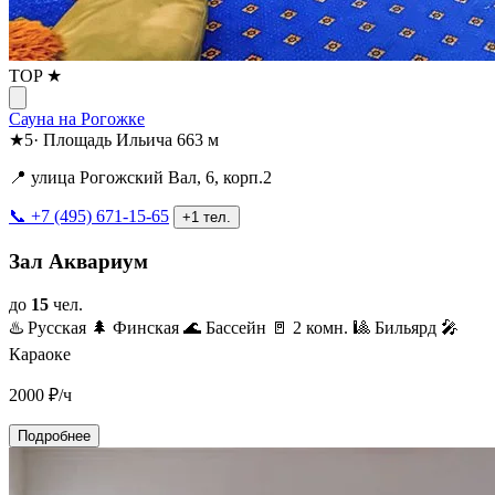
TOP ★
Сауна на Рогожке
★
5
·
Площадь Ильича
663 м
📍 улица Рогожский Вал, 6, корп.2
📞 +7 (495) 671-15-65
+1 тел.
Зал Аквариум
до
15
чел.
♨️ Русская
🌲 Финская
🌊 Бассейн
🚪 2 комн.
🎱 Бильярд
🎤
Караоке
2000
₽/ч
Подробнее