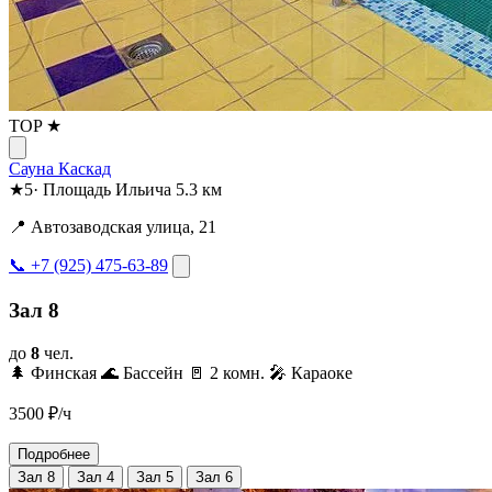
TOP ★
Сауна Каскад
★
5
·
Площадь Ильича
5.3 км
📍 Автозаводская улица, 21
📞 +7 (925) 475-63-89
Зал 8
до
8
чел.
🌲 Финская
🌊 Бассейн
🚪 2 комн.
🎤 Караоке
3500
₽/ч
Подробнее
Зал 8
Зал 4
Зал 5
Зал 6