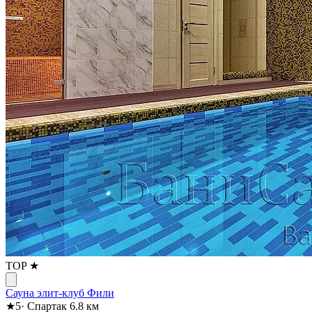
TOP ★
Сауна элит-клуб Фили
★
5
·
Спартак
6.8 км