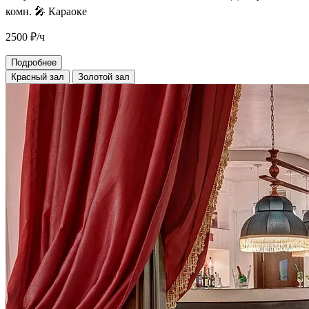
комн.
🎤 Караоке
2500
₽/ч
Подробнее
Красный зал
Золотой зал