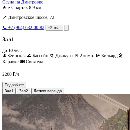
Сауна на Дмитровке
★
5
·
Спартак
8.9 км
📍 Дмитровское шоссе, 72
📞 +7 (964) 632-00-82
+2 тел.
Зал1
до
10
чел.
🌲 Финская
🌊 Бассейн
🌀 Джакузи
🚪 2 комн.
🎱 Бильярд
🎤
Караоке
🍽️ Своя еда
2200
₽/ч
Подробнее
Зал1
Зал2
Летняя веранда