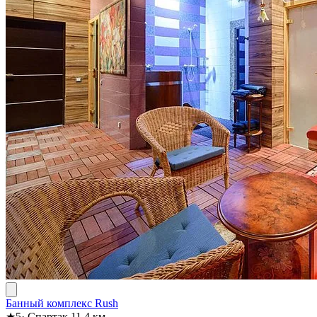
Банный комплекс Rush
★
5
·
Спартак
11.4 км