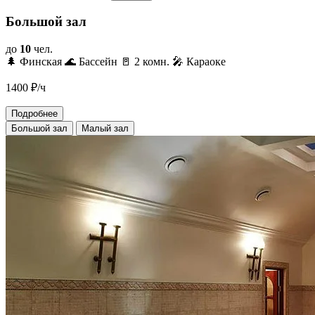
Большой зал
до
10
чел.
🌲 Финская
🌊 Бассейн
🚪 2 комн.
🎤 Караоке
1400
₽/ч
Подробнее
Большой зал
Малый зал