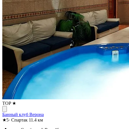
TOP ★
Банный клуб Верона
★
5
·
Спартак
11.4 км