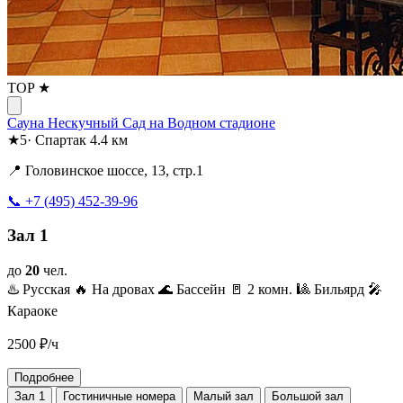
TOP ★
Сауна Нескучный Сад на Водном стадионе
★
5
·
Спартак
4.4 км
📍 Головинское шоссе, 13, стр.1
📞 +7 (495) 452-39-96
Зал 1
до
20
чел.
♨️ Русская
🔥 На дровах
🌊 Бассейн
🚪 2 комн.
🎱 Бильярд
🎤
Караоке
2500
₽/ч
Подробнее
Зал 1
Гостиничные номера
Малый зал
Большой зал