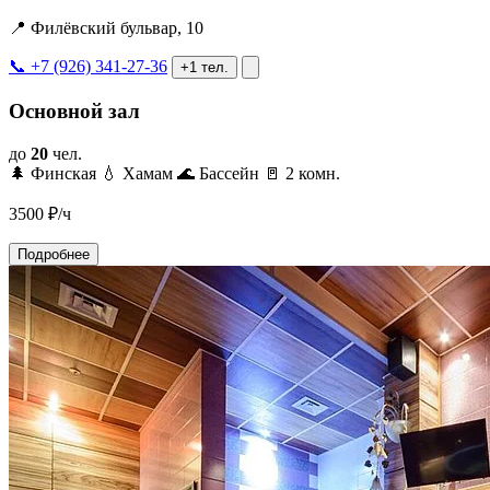
📍 Филёвский бульвар, 10
📞 +7 (926) 341-27-36
+1 тел.
Основной зал
до
20
чел.
🌲 Финская
💧 Хамам
🌊 Бассейн
🚪 2 комн.
3500
₽/ч
Подробнее