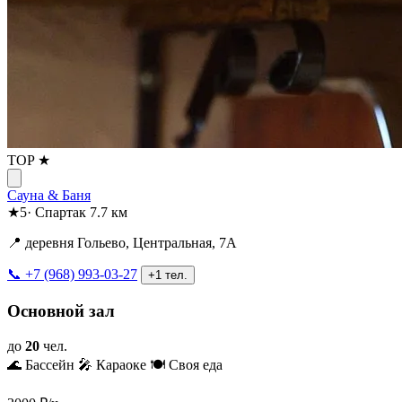
TOP ★
Сауна & Баня
★
5
·
Спартак
7.7 км
📍 деревня Гольево, Центральная, 7А
📞 +7 (968) 993-03-27
+1 тел.
Основной зал
до
20
чел.
🌊 Бассейн
🎤 Караоке
🍽️ Своя еда