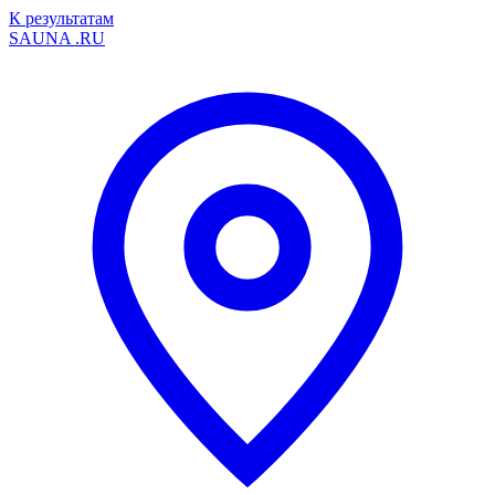
К результатам
SAUNA
.RU