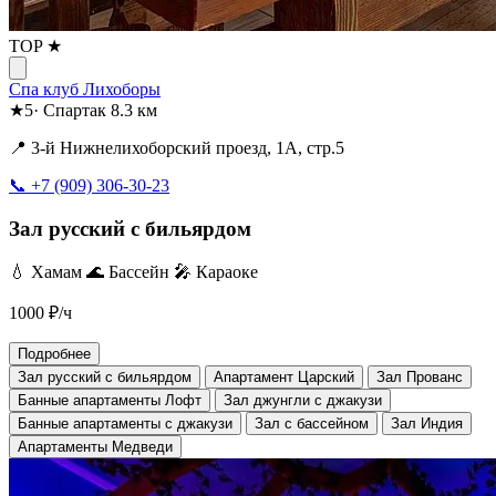
TOP ★
Спа клуб Лихоборы
★
5
·
Спартак
8.3 км
📍 3-й Нижнелихоборский проезд, 1А, стр.5
📞 +7 (909) 306-30-23
Зал русский с бильярдом
💧 Хамам
🌊 Бассейн
🎤 Караоке
1000
₽/ч
Подробнее
Зал русский с бильярдом
Апартамент Царский
Зал Прованс
Банные апартаменты Лофт
Зал джунгли с джакузи
Банные апартаменты с джакузи
Зал с бассейном
Зал Индия
Апартаменты Медведи