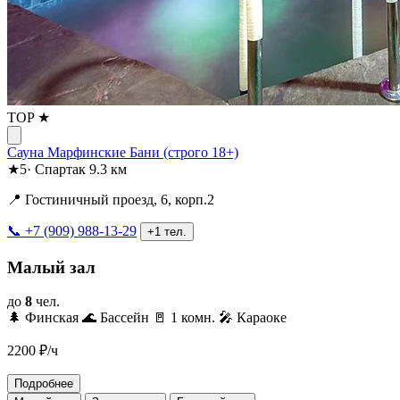
TOP ★
Сауна Марфинские Бани (строго 18+)
★
5
·
Спартак
9.3 км
📍 Гостиничный проезд, 6, корп.2
📞 +7 (909) 988-13-29
+1 тел.
Малый зал
до
8
чел.
🌲 Финская
🌊 Бассейн
🚪 1 комн.
🎤 Караоке
2200
₽/ч
Подробнее