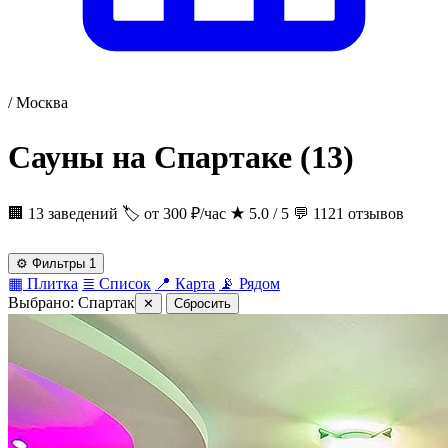
/
Москва
Сауны на Спартаке
(13)
🏢 13 заведений
🏷 от 300 ₽/час
★
5.0 / 5
💬 1121 отзывов
⚙
Фильтры
1
▦
Плитка
≣
Список
📍
Карта
📡
Рядом
Выбрано:
Спартак
✕
Сбросить