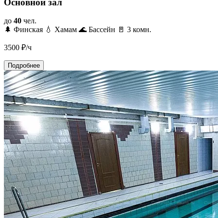
Основной зал
до
40
чел.
🌲 Финская
💧 Хамам
🌊 Бассейн
🚪 3 комн.
3500
₽/ч
Подробнее