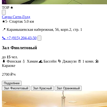
TOP ★
Сауна Сити-Голд
★
5
·
Спартак
5.0 км
📍 Карамышевская набережная, 56, корп.2, стр. 1
📞 +7 (915) 204-43-50
Зал Фиолетовый
до
15
чел.
🌲 Финская
💧 Хамам
🌊 Бассейн
🌀 Джакузи
🚪 1 комн.
🎤
Караоке
2700
₽/ч
Подробнее
Зал Фиолетовый
Зал Красный
Зал Оранжевый