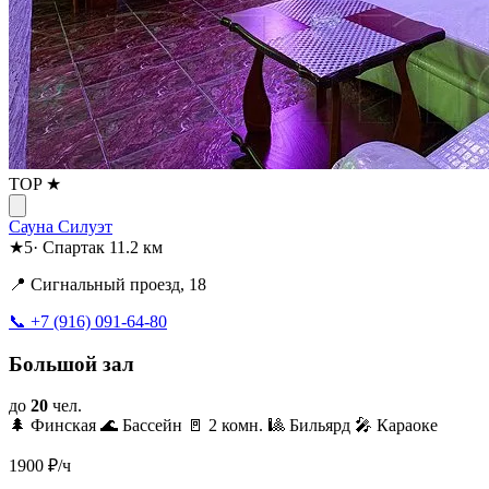
TOP ★
Сауна Силуэт
★
5
·
Спартак
11.2 км
📍 Сигнальный проезд, 18
📞 +7 (916) 091-64-80
Большой зал
до
20
чел.
🌲 Финская
🌊 Бассейн
🚪 2 комн.
🎱 Бильярд
🎤 Караоке
1900
₽/ч