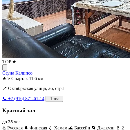
TOP ★
Сауна Калипсо
★
5
·
Спартак
11.6 км
📍 Октябрьская улица, 26, стр.1
📞 +7 (916) 871-61-14
+1 тел.
Красный зал
до
25
чел.
♨️ Русская
🌲 Финская
💧 Хамам
🌊 Бассейн
🌀 Джакузи
🚪 2