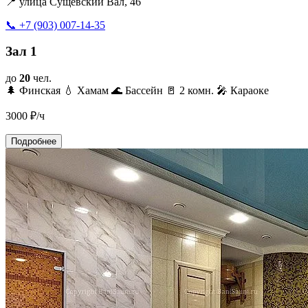
📍 улица Сущёвский Вал, 46
📞 +7 (903) 007-14-35
Зал 1
до
20
чел.
🌲 Финская
💧 Хамам
🌊 Бассейн
🚪 2 комн.
🎤 Караоке
3000
₽/ч
Подробнее