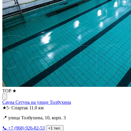
TOP ★
Сауна Сетунь на улице Толбухина
★
5
·
Спартак
11.0 км
📍 улица Толбухина, 10, корп. 3
📞 +7 (968) 926-82-53
+1 тел.