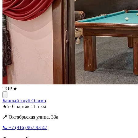
TOP ★
Банный клуб Олимп
★
5
·
Спартак
11.5 км
📍 Октябрьская улица, 33а
📞 +7 (916) 967-93-47