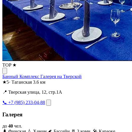
TOP ★
Банный Комплекс Галерея на Тверской
★
5
·
Таганская
3.6 км
📍 Тверская улица, 12, стр.1А
📞 +7 (985) 233-04-88
Галерея
до
40
чел.
🌲 Финская
💧 Хамам
🌊 Бассейн
🚪 3 комн.
🎤 Караоке