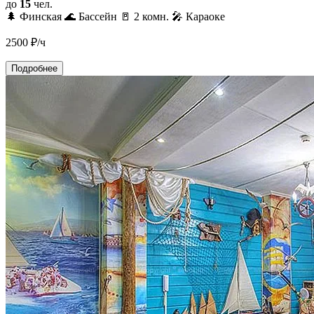
до
15
чел.
🌲 Финская
🌊 Бассейн
🚪 2 комн.
🎤 Караоке
2500
₽/ч
Подробнее