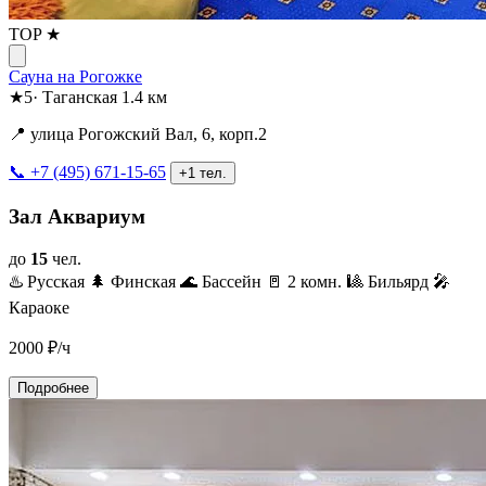
TOP ★
Сауна на Рогожке
★
5
·
Таганская
1.4 км
📍 улица Рогожский Вал, 6, корп.2
📞 +7 (495) 671-15-65
+1 тел.
Зал Аквариум
до
15
чел.
♨️ Русская
🌲 Финская
🌊 Бассейн
🚪 2 комн.
🎱 Бильярд
🎤
Караоке
2000
₽/ч
Подробнее