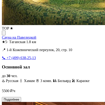
TOP ★
Сауна на Павелецкой
★
5
·
Таганская
1.8 км
📍 1-й Кожевнический переулок, 20, стр. 10
📞 +7 (499) 638-25-13
Основной зал
до
30
чел.
♨️ Русская
💧 Хамам
🚪 3 комн.
🎱 Бильярд
🎤 Караоке
5500
₽/ч
Подробнее