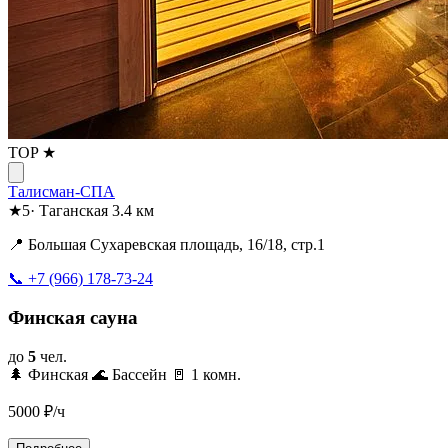
TOP ★
Талисман-СПА
★
5
·
Таганская
3.4 км
📍 Большая Сухаревская площадь, 16/18, стр.1
📞 +7 (966) 178-73-24
Финская сауна
до
5
чел.
🌲 Финская
🌊 Бассейн
🚪 1 комн.
5000
₽/ч