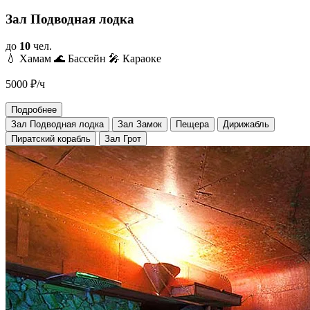
Зал Подводная лодка
до
10
чел.
💧 Хамам
🌊 Бассейн
🎤 Караоке
5000
₽/ч
Подробнее
Зал Подводная лодка
Зал Замок
Пещера
Дирижабль
Пиратский корабль
Зал Грот