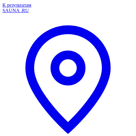
К результатам
SAUNA
.RU