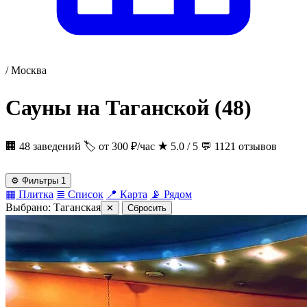
/
Москва
Сауны на Таганской
(48)
🏢 48 заведений
🏷 от 300 ₽/час
★
5.0 / 5
💬 1121 отзывов
⚙
Фильтры
1
▦
Плитка
≣
Список
📍
Карта
📡
Рядом
Выбрано:
Таганская
✕
Сбросить