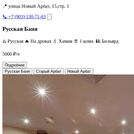
📍 улица Новый Арбат, 15,стр. 1
📞 +7 (903) 130-71-63
Русская Баня
♨️ Русская
🔥 На дровах
💧 Хамам
🚪 1 комн.
🎱 Бильярд
5000
₽/ч
Подробнее
Русская Баня
Старый Арбат
Новый Арбат