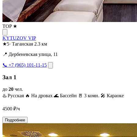
TOP ★
KYTUZOV VIP
★
5
·
Таганская
2.3 км
📍 Дербеневская улица, 11
📞 +7 (965) 101-11-15
Зал 1
до
20
чел.
♨️ Русская
🔥 На дровах
🌊 Бассейн
🚪 3 комн.
🎤 Караоке
4500
₽/ч
Подробнее