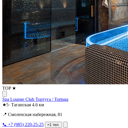
TOP ★
Spa Lounge Club Тортуга / Tortuga
★
5
·
Таганская
4.6 км
📍 Смоленская набережная, 81
📞 +7 (985) 220-25-25
+1 тел.