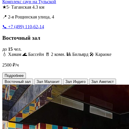
Комплекс саун на Тульской
★
5
·
Таганская
4.3 км
📍 2-я Рощинская улица, 4
📞 +7 (499) 110-62-14
Восточный зал
до
15
чел.
💧 Хамам
🌊 Бассейн
🚪 2 комн.
🎱 Бильярд
🎤 Караоке
2500
₽/ч
Подробнее
Восточный зал
Зал Малахит
Зал Индиго
Зал Аметист