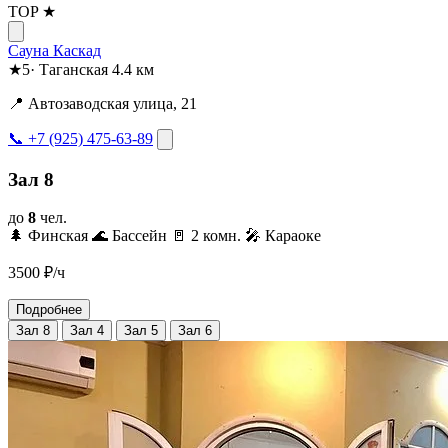
TOP ★
Сауна Каскад
★
5
·
Таганская
4.4 км
📍 Автозаводская улица, 21
📞 +7 (925) 475-63-89
Зал 8
до
8
чел.
🌲 Финская
🌊 Бассейн
🚪 2 комн.
🎤 Караоке
3500
₽/ч
Подробнее
Зал 8
Зал 4
Зал 5
Зал 6