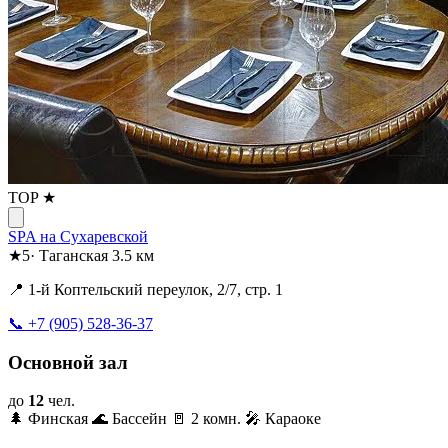
TOP ★
SPA на Сухаревской
★
5
·
Таганская
3.5 км
📍 1-й Коптельский переулок, 2/7, стр. 1
📞 +7 (905) 528-36-37
Основной зал
до
12
чел.
🌲 Финская
🌊 Бассейн
🚪 2 комн.
🎤 Караоке