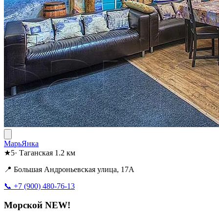
МарьЯнка
★
5
·
Таганская
1.2 км
📍 Большая Андроньевская улица, 17А
📞 +7 (900) 480-76-13
Морской NEW!