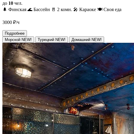
до
10
чел.
🌲 Финская
🌊 Бассейн
🚪 2 комн.
🎤 Караоке
🍽️ Своя еда
3000
₽/ч
Подробнее
Морской NEW!
Турецкий NEW!
Домашний NEW!