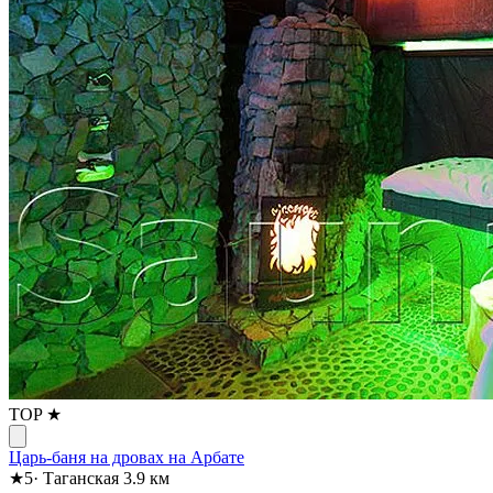
TOP ★
Царь-баня на дровах на Арбате
★
5
·
Таганская
3.9 км