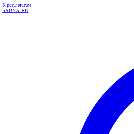
К результатам
SAUNA
.RU