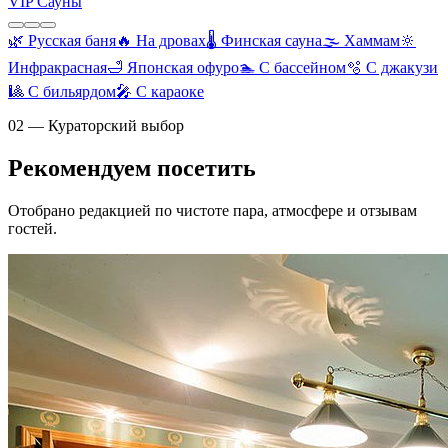
VIP Сауны
🌿
Русская баня
🔥
На дровах
🌡️
Финская сауна
🌫️
Хаммам
🔆
Инфракрасная
🛁
Японская офуро
🏊
С бассейном
🫧
С джакузи
🎱
С бильярдом
🎤
С караоке
02 — Кураторский выбор
Рекомендуем посетить
Отобрано редакцией по чистоте пара, атмосфере и отзывам
гостей.