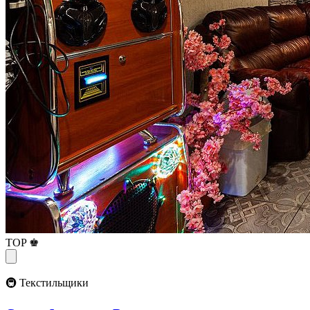
TOP ♚
🚇 Текстильщики