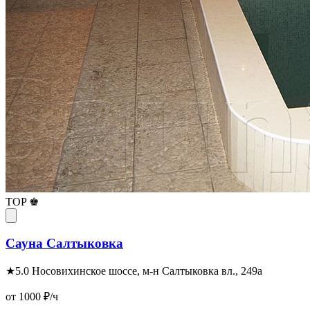
TOP ♚
Сауна Салтыковка
★
5.0
Носовихинское шоссе, м-н Салтыковка вл., 249а
от 1000
₽/ч