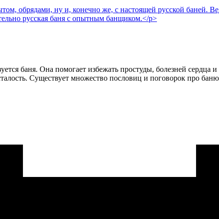
ом, обрядами, ну и, конечно же, с настоящей русской баней. Вед
тельно русская баня с опытным банщиком.</p>
уется баня. Она помогает избежать простуды, болезней сердца 
сталость. Существует множество пословиц и поговорок про баню. 
 определить невозможно.</p>