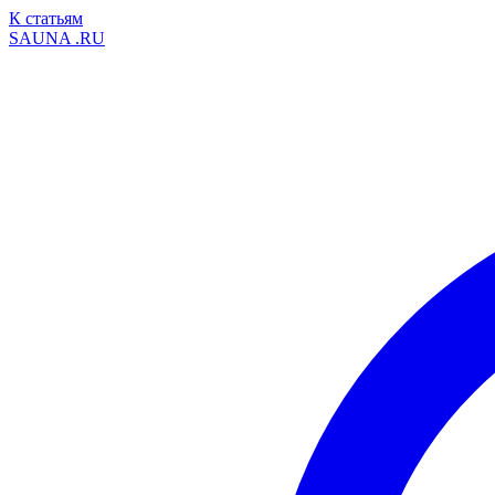
К статьям
SAUNA
.RU