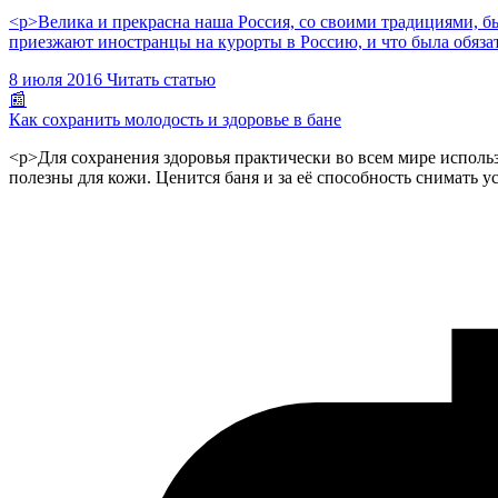
<p>Велика и прекрасна наша Россия, со своими традициями, быт
приезжают иностранцы на курорты в Россию, и что была обяза
8 июля 2016
Читать статью
📰
Как сохранить молодость и здоровье в бане
<p>Для сохранения здоровья практически во всем мире использ
полезны для кожи. Ценится баня и за её способность снимать у
баню, он не стареет. Возраст людей, которые побывали в бане,