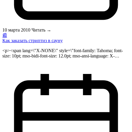
депрессивных состояний, болезней желудочно-кишечного
тракта. Кроме того, «живое», нефильтрованное пиво
повышает иммунитет и потенцию.</span></p>
10 марта 2010
Читать →
📰
Как заказать стриптиз в сауну
<p><span lang=\"X-NONE\" style=\"font-family: Tahoma; font-
size: 10pt; mso-bidi-font-size: 12.0pt; mso-ansi-language: X-
NONE;\">Снегурочки и Дед мороз, новогоднее эротическое
шоу, стриптиз шоу в саунах Москвы исполняемое
стриптизер</span><span style=\"font-family: Tahoma; font-size:
10pt; mso-bidi-font-size: 12.0pt;\">ш</span><span lang=\"X-
NONE\" style=\"font-family: Tahoma; font-size: 10pt; mso-bidi-
font-size: 12.0pt; mso-ansi-language: X-NONE;\">ами и
стриптизерами. Рынок множества предложений
разнообразных шоу программ очень велик. Один из самых
пикантных шоу программ это конечно же стриптиз шоу. В
настоящее время заказать стриптиз вполне реально и со
временем становится модно. Очень много случаев когда жена
заказывает женский стриптиз на день рождение мужа, или же
муж заказывает мужской стриптиз на день рождение жены.
Еще чаще желают <a href=\"http://www.striptiz.ru/\">заказать