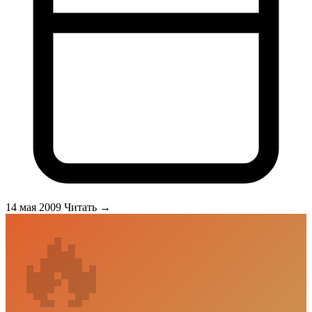
100 Лучших спа-курортов Мира, таких как отель Naantali
великолепное оформление которого дополняется его
местоположением в живописном месте одного из наиболее
популярных курортных городков страны в окрестностях
природной красоты &nbsp;</p>
14 мая 2009
Читать →
🔥