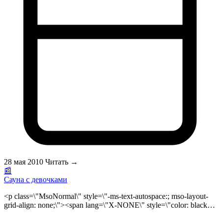
проектируется без бани или сауны. В фитнес-клубах Москвы
сауна, турецкая баня и русская баня являются как
обязательные составляющие. Причем некоторые из них
благодаря авторскому дизайну являются действительно
эксклюзивными. Любая баня или <a
href=\"http://sauna.ru\">сауна</a> призвана дарить покой и
умиротворение, радовать тело и душу, быть идеальным
местом для отдыха и релаксации. Но авторская, штучная —
нечто большее, чем набор позитивных ощущений: это
воплощенная фантазия на заданную тему, наполненная
вдохновением. </p>
28 мая 2010
Читать →
📰
Сауна с девочками
<p class=\"MsoNormal\" style=\"-ms-text-autospace:; mso-layout-
grid-align: none;\"><span lang=\"X-NONE\" style=\"color: black;
font-family: Tahoma; font-size: 10pt; mso-bidi-font-size: 12.0pt;