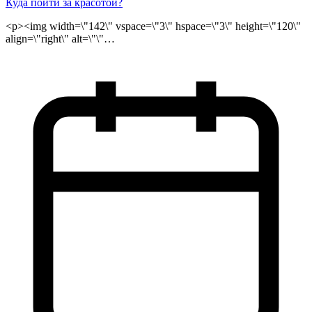
Куда пойти за красотой?
<p><img width=\"142\" vspace=\"3\" hspace=\"3\" height=\"120\"
align=\"right\" alt=\"\"
src=\"/public/files/kuda_poiti_za_krasotoy_logo.jpg\">Много и
активно работающие люди, испытывающие постоянные
стрессы и высокие психологические нагрузки, слишком
заняты, чтобы проводить длительное время на курортах и
серьезно следить за своей физической формой. Однако у них
вполне достаточно средств для того, чтобы быть членами
элитных оздоровительных клубов включающих в себе сауны,
турецкие бани, спа-центры и посещать его несколько раз в
неделю. Спортивно-досуговые и оздоровительные комплексы,
— это клубы где можно расслабиться, отдохнуть душой и
телом. В нашем каталоге сауны Москвы вы найдете
многочисленные предложения достойного отдыха</p>