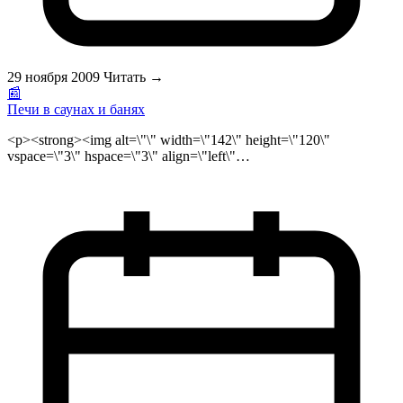
29 ноября 2009
Читать →
📰
Печи в саунах и банях
<p><strong><img alt=\"\" width=\"142\" height=\"120\"
vspace=\"3\" hspace=\"3\" align=\"left\"
src=\"/public/files/pechi_banya_logo.jpg\"></strong>Затопить
баню, попариться, отхлестать себя березовым веником — все
это не только доставляет огромное удовольствие, но и
благотворно влияет на здоровье.<br>\r\nС появлением
электрических печей для <strong>сауны</strong> у любителей
банных процедур появилась возможность оборудовать
парную <a href=\"http://sauna.ru\">бани и сауны</a> в обычной
городской квартире. Электрокаменки устанавливаются в
саунах, расположенных в помещении. Если вы приобретаете
сборную кабину, то специалисты всегда подскажут, какая печь
подойдет для конкретной модели сауны. Но когда парная
изготавливается по индивидуальному проекту, электропечь
придется подбирать самостоятельно. А для этого необходимо
знать, какие виды электрокаменок сегодня представлены на
российском рынке и каковы их возможности. Выбор печи