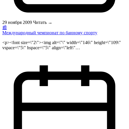
29 ноября 2009
Читать →
📰
Международный чемпионат по банному спорту
<p><font size=\"2\"><img alt=\"\" width=\"146\" height=\"109\"
vspace=\"5\" hspace=\"5\" align=\"left\"
src=\"/public/files/potenie.jpg\" />Очередной 11 международный
чемпионат по банному спорту пройдет 7 и 8 августа в городе
Хейнола в Финляндии. Такие чемпионаты проводятся на
постоянной основе с 1999 года. Победителями соревнований
в этом году, по мнению международного жюри в очередной
раз будут финны. Именно финны в течении 9 лет побеждают
на банных соревнованиях. И все-таки преимущество
постоянных победителей не пугает спортсменов из других
стран, в том числе и Российских. Уже сейчас и известно, что
заявки на участие подали более 150 человек. Ведь как гласит
всем известная пословица главное не победа, главное участие.
<br />\r\n<br />\r\n</font></p>