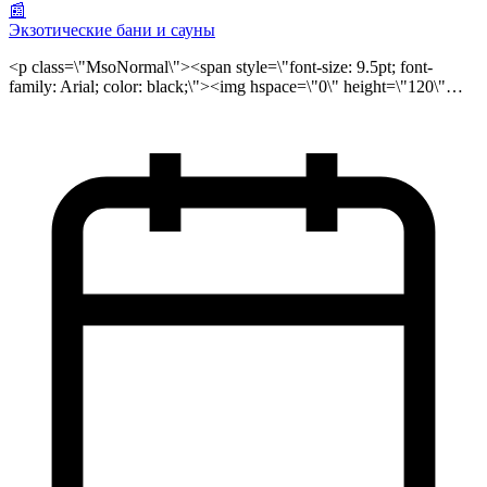
📰
Экзотические бани и сауны
<p class=\"MsoNormal\"><span style=\"font-size: 9.5pt; font-
family: Arial; color: black;\"><img hspace=\"0\" height=\"120\"
width=\"142\" vspace=\"0\" align=\"right\" alt=\"\"
src=\"/public/files/112(1).jpg\"> К таким баням и саунам
относятся те, в которых, в отличие от традиционных,
используются необычные теплоносители. Экзотические бани
и <strong>сауны в Москве</strong></span><span style=\"font-
size: 9.5pt; font-family: Arial; \"> редко встречаются.<br
\"=\"\">\r\n</span><strong><span style=\"font-size: 9.5pt; font-
family: Arial; \">Песочная </span></strong><span style=\"font-
size: 9.5pt; font-family: Arial; \"><strong>Баня</strong>:
псаммотерапия (от греческого «псаммо» — песок, «терапия»
— лечение) известна издревле. Лечебное воздействие
горячего песка активизирует крово и лимфообращение, Тело
не перегревается, так как песок быстро поглощает
выделяемый пот. <br \"=\"\">\r\n</span><strong><span
style=\"font-size: 9.5pt; font-family: Arial; \">Пивная Баня</span>
</strong><span style=\"font-size: 9.5pt; font-family: Arial; \">: в
пивной бане — beer spa — используются лечебные свойства
пива. Оно очищает и увлажняет кожу. Пивотерапия в </span>
<span style=\"font-size: 9.5pt; font-family: Arial; \">сауне
применяется для лечения ослабленного организма,