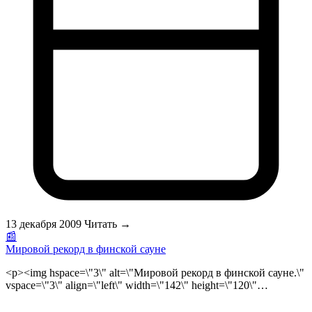
исследования отечественных (П. И. Готов-цев, В. И.
Дубровский, 1981; В. И. Дубровский, 1973, 1976, 1985, 1988)
и ряда зарубежных авторов (Н. Fresenius, 1977; L. Prokop,
1979; Н. Kraus, 1981, и др.) свидетельствуют об обратном,
особенно если такой комплекс(частого приема сауны)
применяют спортсмены высокой квалификации.
Исследования показывают, что <strong>сауна</strong> в
сочетании с ваннами, гидромассажем, массажем, при
ежедневном и многочасовом приеме ведет к перегрузкам
кардиореспираторной системы</p>
13 декабря 2009
Читать →
📰
Мировой рекорд в финской сауне
<p><img hspace=\"3\" alt=\"Мировой рекорд в финской сауне.\"
vspace=\"3\" align=\"left\" width=\"142\" height=\"120\"
style=\"null\"
src=\"/public/files/sauna_rekord_guiness_logo.jpg\">В очередной