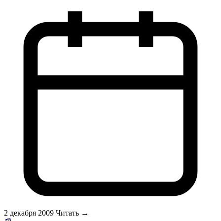
раз <strong>сауна</strong> стала предметом мировых
рекордов. Финны поставили мировой рекорд в финской сауне.
Да они сделали это! Это был действительно большой день,
незабываемый для студентов Хельсинкского технического
университета прикладных наук, в котором обучаются
представители более чем ста национальностей. Они решили
собраться вместе в сауне и попариться, одновременно и
зафиксировать новый рекорд. Финская сауна заняла свое
место в Книге рекордов Гиннеса. Люди со всех концов мира
парились в финской сауне.<br>\r\n Студенты собирались в
сауне в Хельсинки, среди которых были граждане:
Афганистана, Чили, Ирана, Вьетнама, Ганы, Ямайки,
Мадагаскара, Литвы...</p>
2 декабря 2009
Читать →