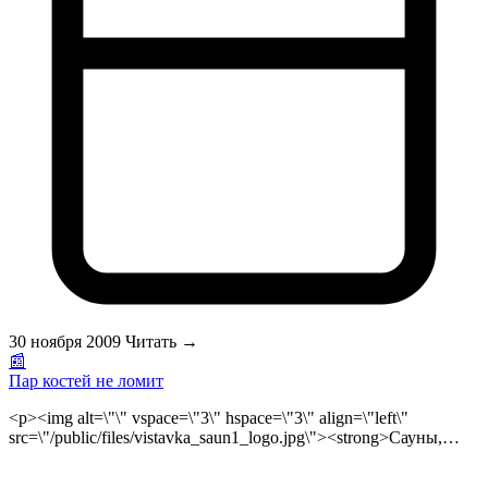
— это человек. А потому, попадая в такую сауну, он
оказывается в естественной для него стихии, к которой всегда
стремится.<br>\r\n<br>\r\n </p>
30 ноября 2009
Читать →
📰
Пар костей не ломит
<p><img alt=\"\" vspace=\"3\" hspace=\"3\" align=\"left\"
src=\"/public/files/vistavka_saun1_logo.jpg\"><strong>Сауны,
инфракрасные сауны, турецкие бани</strong>,
гидромассажные spa, душевые кабины, купели, печи для саун