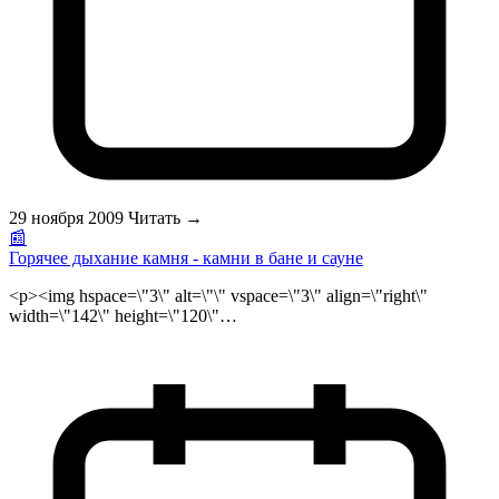
прежде всего зависит от размера парной <strong>бани или
сауны</strong>. </p>
29 ноября 2009
Читать →
📰
Горячее дыхание камня - камни в бане и сауне
<p><img hspace=\"3\" alt=\"\" vspace=\"3\" align=\"right\"
width=\"142\" height=\"120\"
src=\"/public/files/kamni_banya_logo.jpg\">Только дремучий
неуч не знает, что <strong>парная русская баня</strong> - всем
болезням конец. Пар в <a href=\"http://sauna.ru\"><strong>бане
и сауне</strong></a>, как известно, делается в печи-каменке.
Казалось бы, не все ли равно, какой камень в банную печку
класть: лишь бы пар был ядреный. А нет, делать это требуется
по науке. <br>\r\nВ старину в российских деревнях не до того
было, чтобы с камнями экспериментировать. Нашел в ручье
или на поле дикий булыжник-кругляш среднего размера —