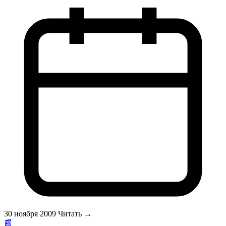
и множество банных аксессуаров — от веников и войлочных
шапок, стилизованных, например, под буденовку, до
механических кукол, — в общем, все, что душе угодно, можно
было увидеть на специализированной выставке <strong>Бани
и Сауны</strong>.<br>\r\nБанные знатоки и ценители могли
найти здесь необходимую «изюминку», без которой и баня не
в радость, а дилетанты — узнать у специалистов много
полезного и интересного о бане или сауне. Так, любые бани и
сауны парные которых условно подразделяются на четыре
типа, объединенных закономерностью: чем выше влажность,
тем ниже температура.<br>\r\nКстати, построить сауну, баню
— только половина дела. </p>
30 ноября 2009
Читать →
📰