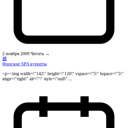
2 ноября 2009
Читать →
📰
Финские SPA курорты
<p><img width=\"142\" height=\"120\" vspace=\"5\" hspace=\"5\"
align=\"right\" alt=\"\" style=\"null\"
src=\"/public/files/finish_spa_prev.jpg\" />Еще в начале 19-го века
русская аристократия пребывавшая в Финляндии в поисках
места для расслабления и релаксации наслаждалась отдыхом в
финских саунах и SPA курортах. За последние десятилетия
эти курорты сохраняя богатые традиции и разработки
различных программ отдыха, которые они предлагали, были
восстановлены и дают возможность прекрасно отдохнуть в
Финляндии. В наше время, существует довольно таки много
хорошо укомплектованных SPA-отелией входящих в списки