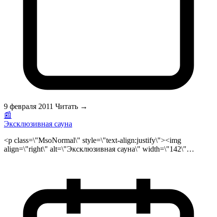
совершенно неоригинальными и скучными. А ведь в
праздник так хочется чего-то совершенно нового и
необычного!</p>
9 февраля 2011
Читать →
📰
Эксклюзивная сауна
<p class=\"MsoNormal\" style=\"text-align:justify\"><img
align=\"right\" alt=\"Эксклюзивная сауна\" width=\"142\"
height=\"120\" vspace=\"3\" hspace=\"3\" border=\"1\"
src=\"/public/files/exclusive-sauna-logo.jpg\">Традиции банных
процедур, омовение в ваннах, парение в банях и саунах
имеют давние исторические корни. А в наше время все
больше растет тенденция уделения внимания к здоровому
образу жизни, культуре отдыха и восстанавливающих
процедур. Практически ни один загородный дом не