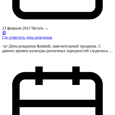
23 февраля 2011
Читать →
📰
Где отметить день рождения
<p>День рождения &mdash; замечательный праздник. С
давних времен культуры различных народностей сходились в
одном: в этот день принято веселиться и дарить подарки
виновнику торжества. В древности человечество не особо
интересовал вопрос, где отметить день рождения, ибо в те
времена особых вариантов не было.&nbsp;Как правило, день
рождения принято проводить в окружении близких людей,
друзей, родственников. Этому способствовало мнение, что
именно в этот день именинник наиболее подвержен влиянию
колдовских чар. Традиция отмечать день рождения с
близкими людьми сохранилась и поныне.&nbsp;Со своей
стороны, хозяин праздника всегда озабочен тем, как и где
отметить день рождения. Классическим решением вопроса,
где отметить день рождения всегда являлись дом именинника
или ресторан. Но с годами эти способы приелись, стали