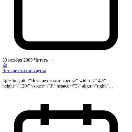
«ваннах»- римских банях тех времен отдыхали,
расслаблялись, встречались с друзьями и знакомыми. </p>
30 ноября 2009
Читать →
📰
Четыре стихии сауны
<p><img alt=\"Четыре стихии сауны\" width=\"142\"
height=\"120\" vspace=\"3\" hspace=\"3\" align=\"right\"
style=\"null\" src=\"/public/files/4stixii_sauny_logo.jpg\">Все
сауны, будь это сауна в японском стиле или финская сауна,
русская баня или турецкая баня узнают по неповторимой
атмосфере обобщающей все сауны и бани.<br>\r\nИз этой
атмосферы следует, что философия сауны заключается в
гармонии человека с четырьмя компонентами живой природы
— огнем, воздухом, водой и землей. Последнее в сауне
символизируют камень и дерево. Пятый компонент природы