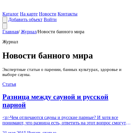
Каталог
На карте
Новости
Контакты
Добавить объект
Войти
Главная
/
Журнал
/
Новости банного мира
Журнал
Новости банного мира
Экспертные статьи о парении, банных культурах, здоровье и
выборе сауны.
Статья
Разница между сауной и русской
парной
<p>Чем отличаются сауны и русские парные? И хотя все
понимают, что разница есть, ответить на этот вопрос смогут
немногие. Отличия состоят в температурном режиме и
21 мая 2015
Читать статью