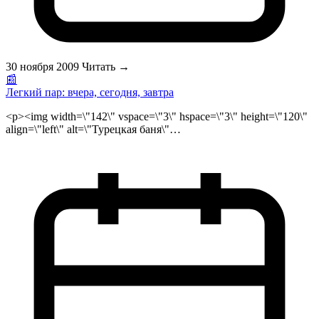
30 ноября 2009
Читать →
📰
Легкий пар: вчера, сегодня, завтра
<p><img width=\"142\" vspace=\"3\" hspace=\"3\" height=\"120\"
align=\"left\" alt=\"Турецкая баня\"
src=\"/public/files/legkiy_par_logo.jpg\"><strong>Турецкая баня
</strong>относительно<strong> финской сауны</strong>
отличается высокой влажностью и низкой температурой в
парной. Современные центры отдыха, сауны Москвы, спа
салоны, фитнес клубы и даже джентльмен клубы Москвы
предоставят Вам возможность попариться в турецкой бане.. С
давних времен во всем мире ценится прекрасная
расслабляющая атмосфера паровой бани. Пар применялся в
различных религиозных обрядах, гигиенических и лечебных
целях, в первую очередь в Древнем Риме. Устройство
простейших паровых кабин изменялось на протяжении
столетий у разных народов по-разному. Например, хорошо
известны системы нагрева полов через каналы с нагретым
воздухом, как в римских «термальных ваннах». В таких