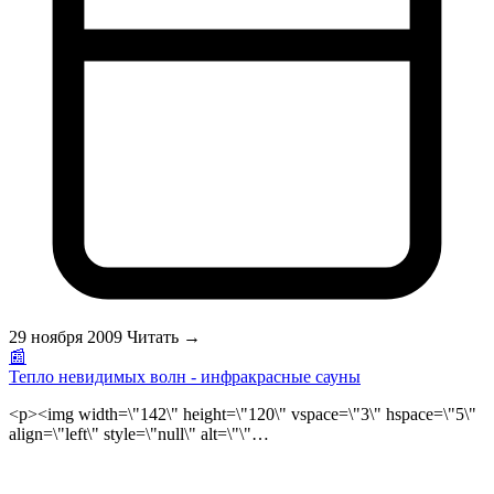
тащи в баню. Главное, чтобы треснутый не был: а то в печи
вдребезги разлетится, когда на него водой поддашь. Какой тот
породы, и знать не знали. Впрочем, о некоторых свойствах
камней догадывались. Например, когда ребятишками
высекали камнем о камень искры. Тогда белого и желтого
цвета камни противно пахли серой. Став старше, методом
проб и ошибок определяли, что от некоторых булыжников в
бане голова болит и тело слабеет. </p>
29 ноября 2009
Читать →
📰
Тепло невидимых волн - инфракрасные сауны
<p><img width=\"142\" height=\"120\" vspace=\"3\" hspace=\"5\"
align=\"left\" style=\"null\" alt=\"\"
src=\"/public/files/teplo_nevidimix_voln_logo.jpg\"><strong>Тепло
невидимых волн - инфракрасные сауны</strong><br>\r\n<span
style=\"color:#FF0000;\">Регулярно посещая инфракрасную