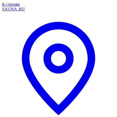
К статьям
SAUNA
.RU