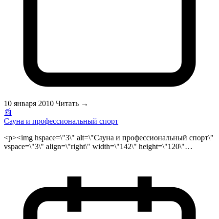
женский стриптиз</a> на мальчишник, а женщины
заказывают <a href=\"http://www.striptiz.ru/\">мужской
стриптиз</a> на девичник.<span style=\"mso-spacerun:
yes;\">&nbsp; </span><a
href=\"http://www.striptiz.ru/\">Стриптизерши</a> предлагают
огромное количество различных шоу программ и стриптиз
розыгрышей ознакомиться с ними можно на сайте \"<strong>
<a href=\"http://www.striptiz.ru/\">Стриптиз</a>.Ру</strong>\".
Заказав эротическое стриптиз шоу в сауну где стриптизер...
</span></p>
10 января 2010
Читать →
📰
Сауна и профессиональный спорт
<p><img hspace=\"3\" alt=\"Сауна и профессиональный спорт\"
vspace=\"3\" align=\"right\" width=\"142\" height=\"120\"
style=\"null\" src=\"/public/files/sauna_sport_logo.jpg\">В
последние годы взгляды на роль и место бани и сауны в
системе восстановительных мероприятий претерпели
значительные изменения. Так, в работах биологов и педагогов
Ф. М. Талышева, В. А. Кальниболоцкого, А. А. Бирюкова и
других отмечается эффективность восстановительных
процессов при применении бани в сочетании с ваннами,
баровоздействием, УФО и другими средствами. Mноголетние