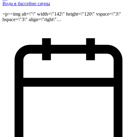
Вода в бассейне сауны
<p><img alt=\"\" width=\"142\" height=\"120\" vspace=\"3\"
hspace=\"3\" align=\"right\"
src=\"/public/files/akva_basseyn_logo.jpg\">Почти все <strong><a
href=\"http://sauna.ru\">сауны Москвы</a></strong> имеют
бассейн где мы охлаждаемся после горячей парной.
<strong>Сауны Москвы</strong>, особенно элитные <a
href=\"http://sauna.ru\"><strong>vip сауны</strong></a>
оснащены всем современным оборудованием для
поддержания чистой и живой воды. В сауне, чтобы вода в
бассейне сохранялась чистой и была безопасной для здоровья,
одной фильтрацией и механической чисткой не обойтись. В
последнее время растет интерес к использованию мягких
методов обработки воды в бассейнах сауны. Именно к ним
относится дезинфекция воды с помощью активного
кислорода. Препараты, в состав которых входят различные
органические и неорганические перекисные соединения,
попадая в воду, распадаются с выделением атомарного
кислорода, обладающего высокой окислительной
способностью. </p>