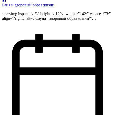
📰
Баня и здоровый образ жизни
<p><img hspace=\"3\" height=\"120\" width=\"142\" vspace=\"3\"
align=\"right\" alt=\"Сауна - здоровый образ жизни\"
src=\"/public/files/sauna4_logo.jpg\">Мода на здоровый образ
жизни уже прочно закрепилась в нашем обществе, сделав
посещение бани и сауны в Москве непременным атрибутом
успешного заботящегося о себе и своем здоровье человека.
Сауна или русская баня это дело вкуса, привычки, настроения
в некоторых случаях и традиции(<strong>сауна на Новый Год,
баня на Новый Год</strong>), за которым конечно и стоит
выбор <strong>бани сауны в Москве</strong>.
<br>\r\nНесмотря на то, что пар бани сауны разный эта
прекрасная оздоровительная процедура снимает усталость,
восстанавливает энергию и не занимает много времени. Какая
нужна вам сауна в Москве недорогая с финской парной или
элитная vip сауна с <a href=\"/news/iz-bannoi-istorii/tureckie-bani-
hammam\">турецкой баней</a>, сауна с инфракрасной
кабиной или русской баней, <strong>все сауны
Москвы</strong> вы найдете в нашем каталоге <strong>Сауны
Москвы</strong>. Правда, для быстрого поиска вы можете
воспользоваться поиском сауны на карте Москвы или
расширенным поиском.<br>\r\n<br>\r\n </p>