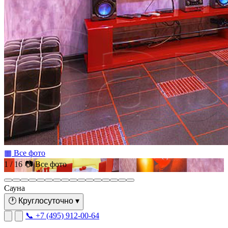
▦ Все фото
1 / 16
📷 Все фото
Сауна
🕐
Круглосуточно
▾
📞 +7 (495) 912-00-64