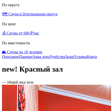
По округу
🗺️ Сауна в Центральном округе
По цене
💰 Сауны от 600 ₽/час
По вместимости
👥 Сауны на 16 человек
Описание
Парные
Аква зона
Удобства
Залы
Отзывы
Карта
new! Красный зал
— общий вид зала