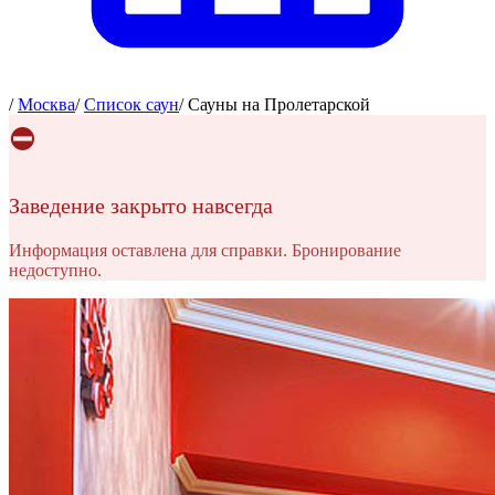
/
Москва
/
Список саун
/
Сауны на Пролетарской
⛔
Заведение закрыто навсегда
Информация оставлена для справки. Бронирование
недоступно.