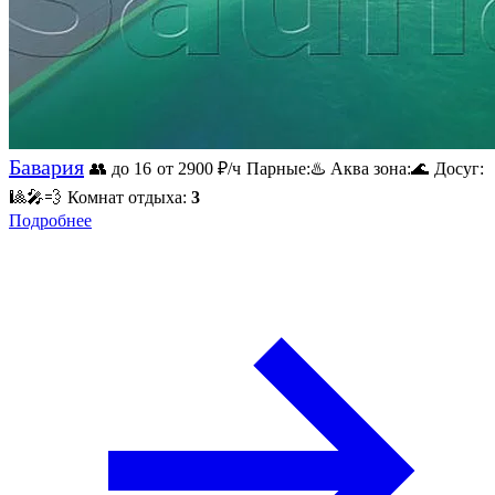
Бавария
👥 до 16
от 2900
₽/ч
Парные:
♨️
Аква зона:
🌊
Досуг:
🎱
🎤
💨
Комнат отдыха:
3
Подробнее