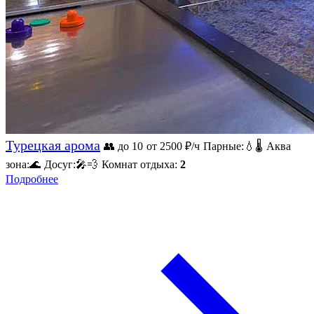
Турецкая арома
👥 до 10
от 2500
₽/ч
Парные:
💧
🌡️
Аква
зона:
🌊
Досуг:
🎤
💨
Комнат отдыха:
2
Подробнее