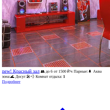
new! Красный зал
👥 до 6
от 1500
₽/ч
Парные:
🌲
Аква
зона:
🌊
Досуг:
🎤
💨
Комнат отдыха:
1
Подробнее