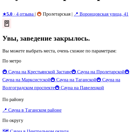
★
5.0
· 4 отзыва
|
🚇
Пролетарская
|
📍 Воронцовская улица, 41
🚪
Увы, заведение закрылось.
Вы можете выбрать места, очень схожие по параметрам:
По метро
🚇 Сауна на Крестьянской Заставе
🚇 Сауна на Пролетарской
🚇
Сауна на Марксистской
🚇 Сауна на Таганской
🚇 Сауна на
Волгоградском проспекте
🚇 Сауна на Павелецкой
По району
📍 Сауна в Таганском районе
По округу
🗺️ Сауна в Центральном округе