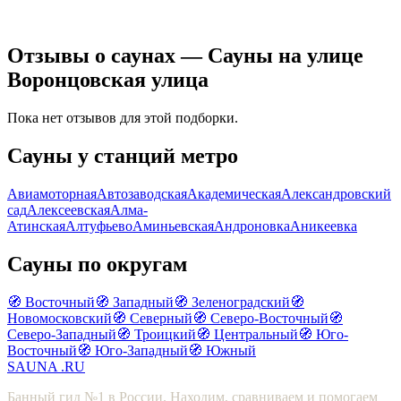
Отзывы о саунах — Сауны на улице
Воронцовская улица
Пока нет отзывов для этой подборки.
Сауны у станций метро
Авиамоторная
Автозаводская
Академическая
Александровский
сад
Алексеевская
Алма-
Атинская
Алтуфьево
Аминьевская
Андроновка
Аникеевка
Сауны по округам
🧭 Восточный
🧭 Западный
🧭 Зеленоградский
🧭
Новомосковский
🧭 Северный
🧭 Северо-Восточный
🧭
Северо-Западный
🧭 Троицкий
🧭 Центральный
🧭 Юго-
Восточный
🧭 Юго-Западный
🧭 Южный
SAUNA
.RU
Банный гид №1 в России. Находим, сравниваем и помогаем