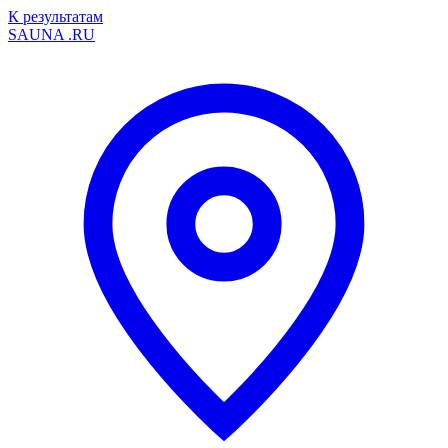
К результатам
SAUNA
.RU