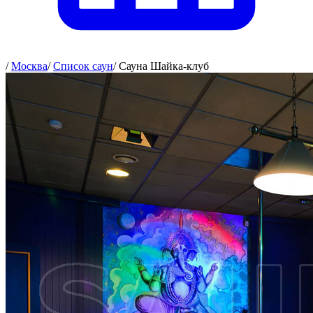
/
Москва
/
Список саун
/
Сауна Шайка-клуб