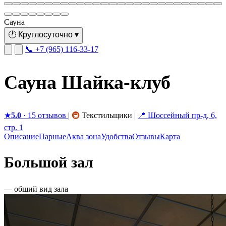
Сауна
🕐
Круглосуточно
▾
📞 +7 (965) 116-33-17
Сауна Шайка-клуб
★
5.0
· 15 отзывов
|
🚇
Текстильщики
|
📍 Шоссейный пр-д, 6,
стр. 1
Описание
Парные
Аква зона
Удобства
Отзывы
Карта
Большой зал
— общий вид зала