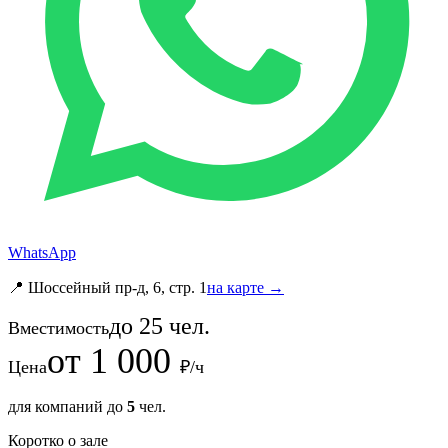
WhatsApp
📍 Шоссейный пр-д, 6, стр. 1
на карте →
до
25
чел.
Вместимость
от
1 000
Цена
₽/ч
для компаний до
5
чел.
Коротко о зале