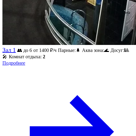
Зал 1
👥 до 6
от 1400
₽/ч
Парные:
🌲
Аква зона:
🌊
Досуг:
🎱
🎤
Комнат отдыха:
2
Подробнее