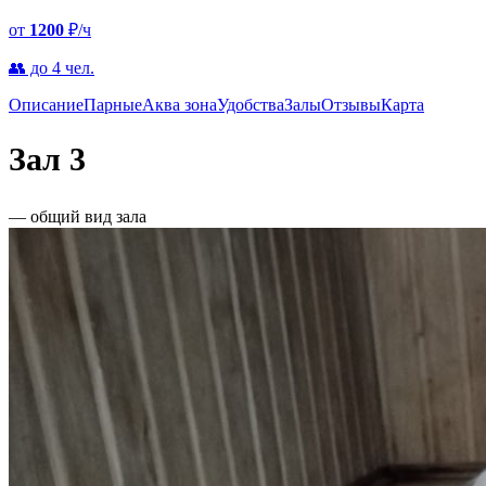
от
1200
₽/ч
👥 до 4 чел.
Описание
Парные
Аква зона
Удобства
Залы
Отзывы
Карта
Зал 3
— общий вид зала