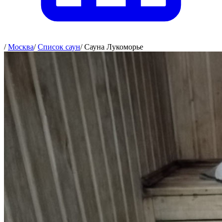
/
Москва
/
Список саун
/
Сауна Лукоморье