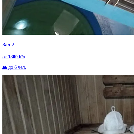
Зал 2
от
1300
₽/ч
👥 до 6 чел.