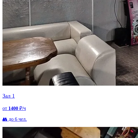
Зал 1
от
1400
₽/ч
👥 до 6 чел.