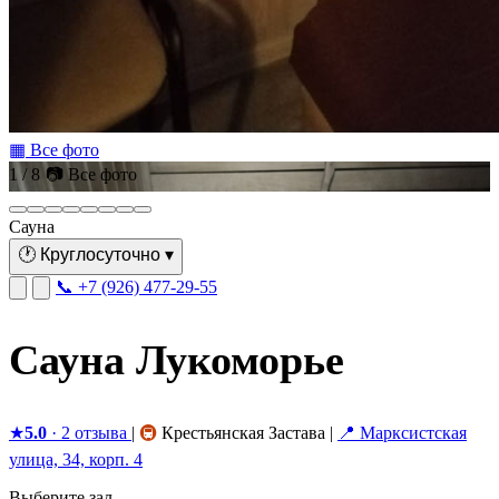
▦ Все фото
1 / 8
📷 Все фото
Сауна
🕐
Круглосуточно
▾
📞 +7 (926) 477-29-55
Сауна Лукоморье
★
5.0
· 2 отзыва
|
🚇
Крестьянская Застава
|
📍 Марксистская
улица, 34, корп. 4
Выберите зал