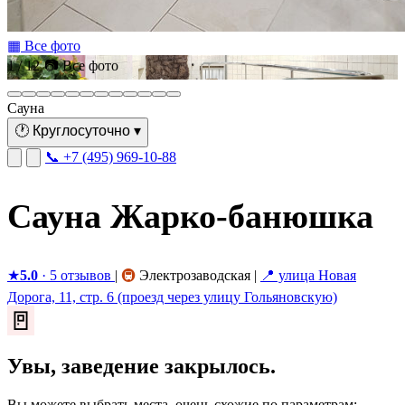
▦ Все фото
1 / 12
📷 Все фото
Сауна
🕐
Круглосуточно
▾
📞 +7 (495) 969-10-88
Сауна Жарко-банюшка
★
5.0
· 5 отзывов
|
🚇
Электрозаводская
|
📍 улица Новая
Дорога, 11, стр. 6 (проезд через улицу Гольяновскую)
🚪
Увы, заведение закрылось.
Вы можете выбрать места, очень схожие по параметрам: