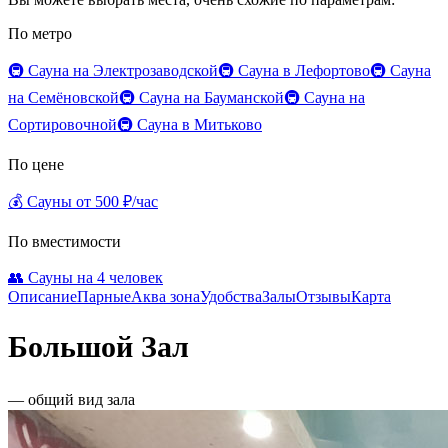
По метро
🚇 Сауна на Электрозаводской
🚇 Сауна в Лефортово
🚇 Сауна
на Семёновской
🚇 Сауна на Бауманской
🚇 Сауна на
Сортировочной
🚇 Сауна в Митьково
По цене
💰 Сауны от 500 ₽/час
По вместимости
👥 Сауны на 4 человек
Описание
Парные
Аква зона
Удобства
Залы
Отзывы
Карта
Большой Зал
— общий вид зала