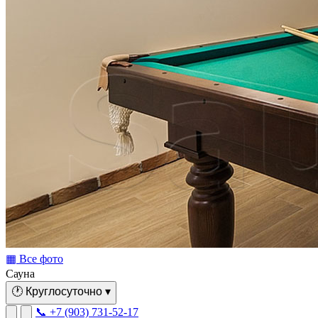
▦ Все фото
Сауна
🕐
Круглосуточно
▾
📞 +7 (903) 731-52-17