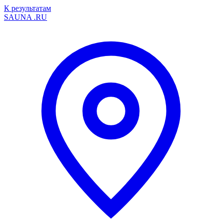
К результатам
SAUNA
.RU