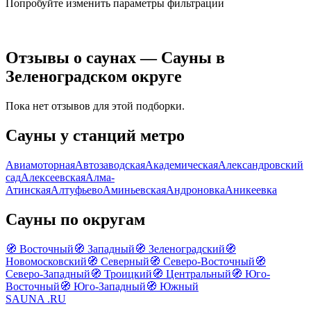
Попробуйте изменить параметры фильтрации
Отзывы о саунах — Сауны в
Зеленоградском округе
Пока нет отзывов для этой подборки.
Сауны у станций метро
Авиамоторная
Автозаводская
Академическая
Александровский
сад
Алексеевская
Алма-
Атинская
Алтуфьево
Аминьевская
Андроновка
Аникеевка
Сауны по округам
🧭 Восточный
🧭 Западный
🧭 Зеленоградский
🧭
Новомосковский
🧭 Северный
🧭 Северо-Восточный
🧭
Северо-Западный
🧭 Троицкий
🧭 Центральный
🧭 Юго-
Восточный
🧭 Юго-Западный
🧭 Южный
SAUNA
.RU