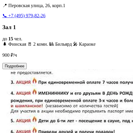
📍 Перовская улица, 26, корп.1
📞 +7 (495) 979-82-26
Зал 1
до
15
чел.
🌲 Финская
🚪 2 комн.
🎱 Бильярд
🎤 Караоке
900
₽/ч
Подробнее