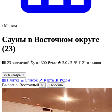
/
Москва
Сауны в Восточном округе
(23)
🏢 23 заведений
🏷 от 300 ₽/час
★
5.0 / 5
💬 1121 отзывов
⚙
Фильтры
1
▦
Плитка
≣
Список
📍
Карта
📡
Рядом
Выбрано:
Восточный
✕
Сбросить