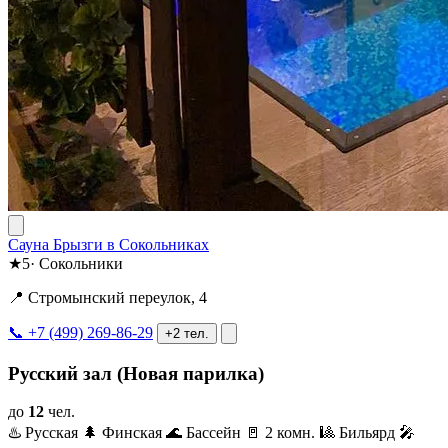
Сауна Брызги в Сокольниках
★
5
·
Сокольники
📍 Стромынский переулок, 4
📞 +7 (499) 269-86-29
+2 тел.
Русский зал (Новая парилка)
до
12
чел.
♨️ Русская
🌲 Финская
🌊 Бассейн
🚪 2 комн.
🎱 Бильярд
🎤