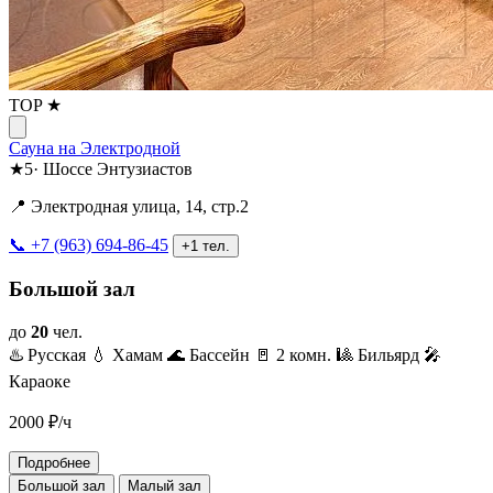
TOP ★
Сауна на Электродной
★
5
·
Шоссе Энтузиастов
📍 Электродная улица, 14, стр.2
📞 +7 (963) 694-86-45
+1 тел.
Большой зал
до
20
чел.
♨️ Русская
💧 Хамам
🌊 Бассейн
🚪 2 комн.
🎱 Бильярд
🎤
Караоке
2000
₽/ч
Подробнее
Большой зал
Малый зал