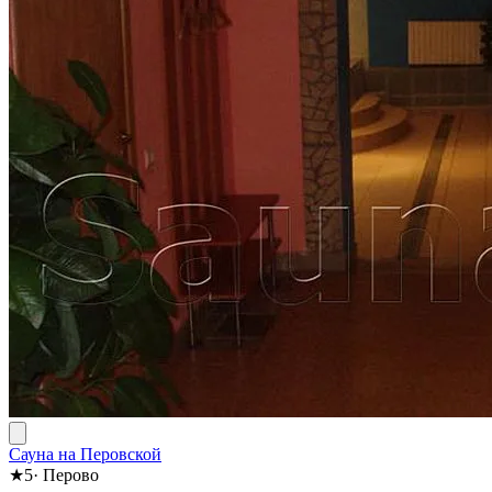
Сауна на Перовской
★
5
·
Перово