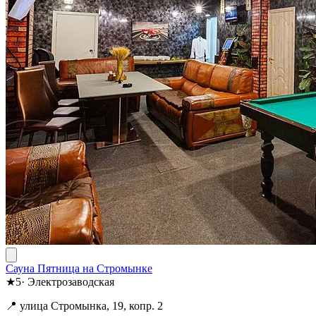
Сауна Пятница на Стромынке
★
5
·
Электрозаводская
📍 улица Стромынка, 19, копр. 2