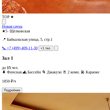
TOP ★
Новая сауна
★
5
·
Щёлковская
📍 Байкальская улица, 5, стр.1
📞 +7 (499) 409-11-30
+1 тел.
Зал 1
до
15
чел.
🌲 Финская
🌊 Бассейн
🌀 Джакузи
🚪 2 комн.
🎤 Караоке
1850
₽/ч
Подробнее