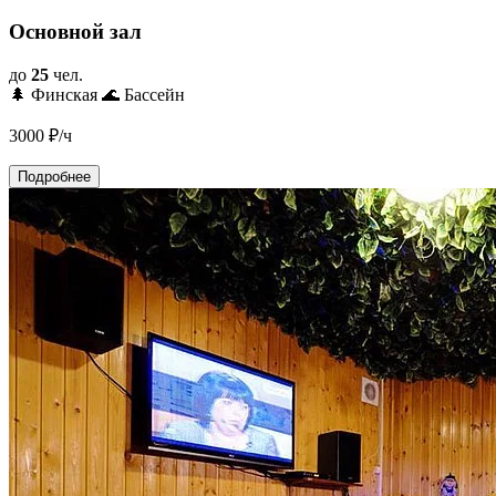
Основной зал
до
25
чел.
🌲 Финская
🌊 Бассейн
3000
₽/ч
Подробнее