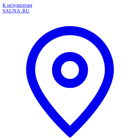
К результатам
SAUNA
.RU