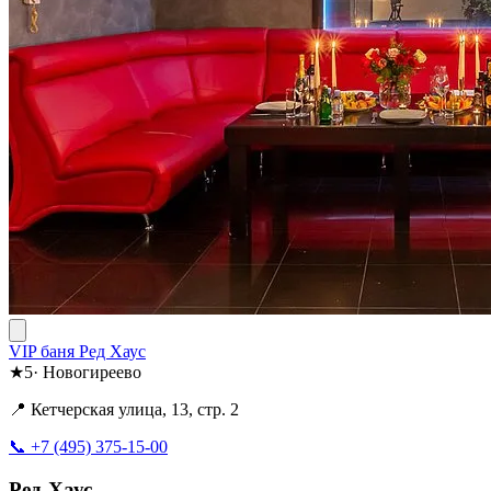
VIP баня Ред Хаус
★
5
·
Новогиреево
📍 Кетчерская улица, 13, стр. 2
📞 +7 (495) 375-15-00
Ред-Хаус