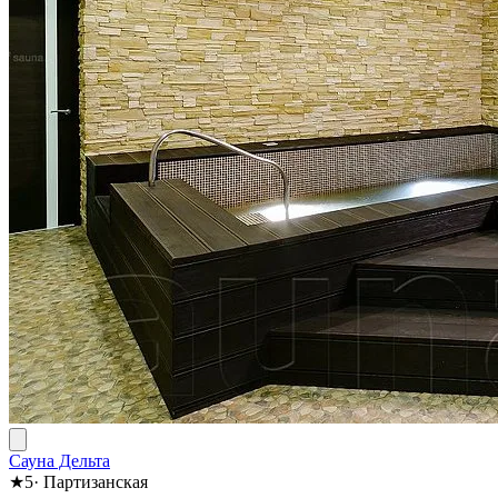
Сауна Дельта
★
5
·
Партизанская