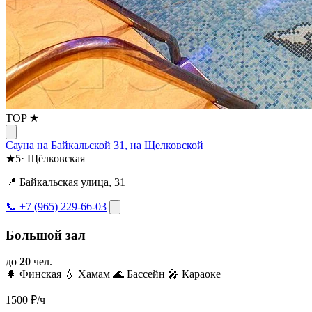
TOP ★
Сауна на Байкальской 31, на Щелковской
★
5
·
Щёлковская
📍 Байкальская улица, 31
📞 +7 (965) 229-66-03
Большой зал
до
20
чел.
🌲 Финская
💧 Хамам
🌊 Бассейн
🎤 Караоке
1500
₽/ч