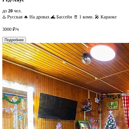
до
20
чел.
♨️ Русская
🔥 На дровах
🌊 Бассейн
🚪 1 комн.
🎤 Караоке
3000
₽/ч
Подробнее