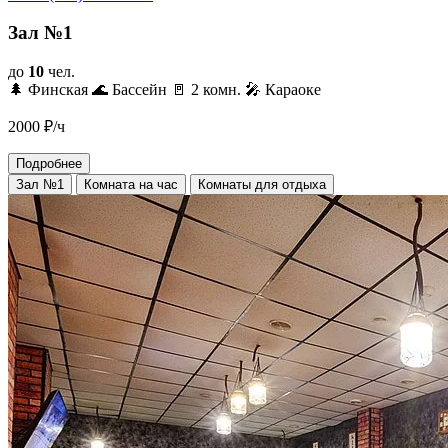
Зал №1
до
10
чел.
🌲 Финская
🌊 Бассейн
🚪 2 комн.
🎤 Караоке
2000
₽/ч
Подробнее
Зал №1
Комната на час
Комнаты для отдыха