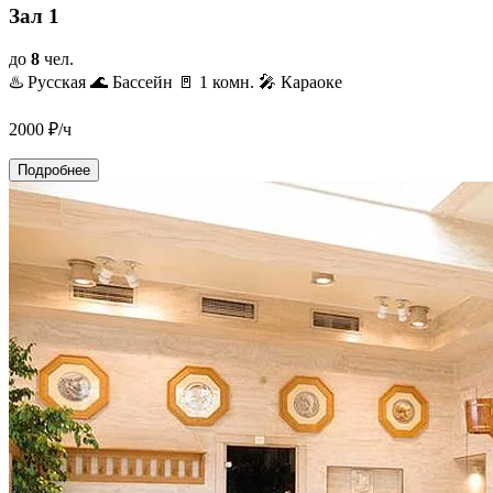
Зал 1
до
8
чел.
♨️ Русская
🌊 Бассейн
🚪 1 комн.
🎤 Караоке
2000
₽/ч
Подробнее