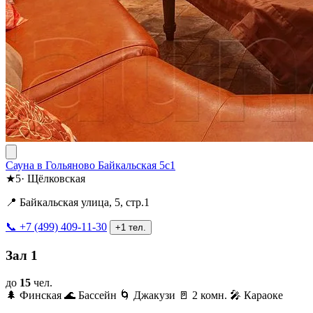
Сауна в Гольяново Байкальская 5с1
★
5
·
Щёлковская
📍 Байкальская улица, 5, стр.1
📞 +7 (499) 409-11-30
+1 тел.
Зал 1
до
15
чел.
🌲 Финская
🌊 Бассейн
🌀 Джакузи
🚪 2 комн.
🎤 Караоке