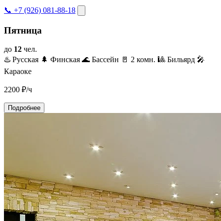
📞 +7 (926) 081-88-18
Пятница
до
12
чел.
♨️ Русская
🌲 Финская
🌊 Бассейн
🚪 2 комн.
🎱 Бильярд
🎤
Караоке
2200
₽/ч
Подробнее