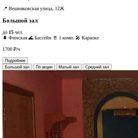
📍 Вешняковская улица, 12Ж
Большой зал
до
15
чел.
🌲 Финская
🌊 Бассейн
🚪 1 комн.
🎤 Караоке
1700
₽/ч
Подробнее
Большой зал
По акции
Малый зал
Средний зал