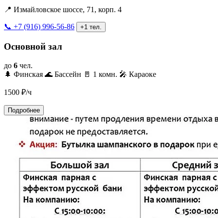
📍 Измайловское шоссе, 71, корп. 4
📞 +7 (916) 996-56-86
+1 тел.
Основной зал
до
6
чел.
🌲 Финская
🌊 Бассейн
🚪 1 комн.
🎤 Караоке
1500
₽/ч
Подробнее