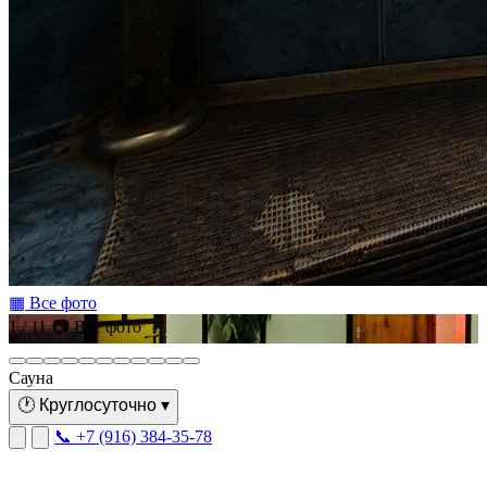
▦ Все фото
1 / 11
📷 Все фото
Сауна
🕐
Круглосуточно
▾
📞 +7 (916) 384-35-78