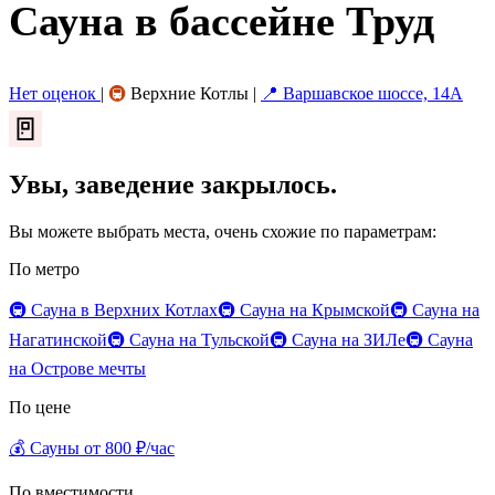
Сауна в бассейне Труд
Нет оценок
|
🚇
Верхние Котлы
|
📍 Варшавское шоссе, 14А
🚪
Увы, заведение закрылось.
Вы можете выбрать места, очень схожие по параметрам:
По метро
🚇 Сауна в Верхних Котлах
🚇 Сауна на Крымской
🚇 Сауна на
Нагатинской
🚇 Сауна на Тульской
🚇 Сауна на ЗИЛе
🚇 Сауна
на Острове мечты
По цене
💰 Сауны от 800 ₽/час
По вместимости