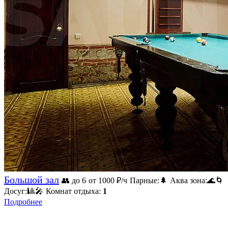
Большой зал
👥 до 6
от 1000
₽/ч
Парные:
🌲
Аква зона:
🌊
🌀
Досуг:
🎱
🎤
Комнат отдыха:
1
Подробнее