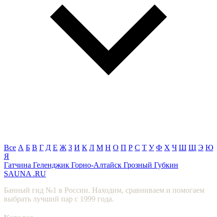
Все
А
Б
В
Г
Д
Е
Ж
З
И
К
Л
М
Н
О
П
Р
С
Т
У
Ф
Х
Ч
Ш
Щ
Э
Ю
Я
Гатчина
Геленджик
Горно-Алтайск
Грозный
Губкин
SAUNA
.RU
Банный гид №1 в России. Находим, сравниваем и помогаем
выбрать лучший пар с 1999 года.