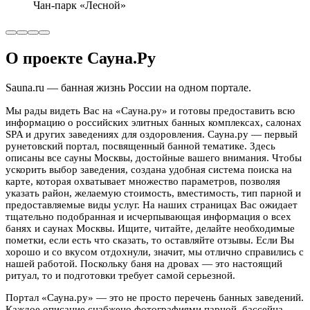
Чан-парк «Лесной»
О проекте Сауна.Ру
Sauna.ru — банная жизнь России на одном портале.
Мы рады видеть Вас на «Сауна.ру» и готовы предоставить всю
информацию о российских элитных банных комплексах, салонах
SPA и других заведениях для оздоровления. Сауна.ру — первый
рунетовский портал, посвященный банной тематике. Здесь
описаны все сауны Москвы, достойные вашего внимания. Чтобы
ускорить выбор заведения, создана удобная система поиска на
карте, которая охватывает множество параметров, позволяя
указать район, желаемую стоимость, вместимость, тип парной и
предоставляемые виды услуг. На наших страницах Вас ожидает
тщательно подобранная и исчерпывающая информация о всех
банях и саунах Москвы. Ищите, читайте, делайте необходимые
пометки, если есть что сказать, то оставляйте отзывы. Если Вы
хорошо и со вкусом отдохнули, значит, мы отлично справились с
нашей работой. Поскольку баня на дровах — это настоящий
ритуал, то и подготовки требует самой серьезной.
Портал «Сауна.ру» — это не просто перечень банных заведений.
Каждое описание снабжено фотографиями парной, бассейна,