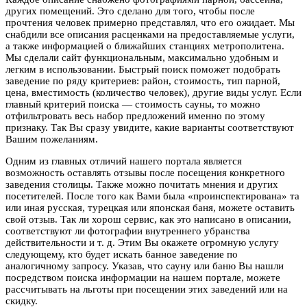
других помещений. Это сделано для того, чтобы после
прочтения человек примерно представлял, что его ожидает. Мы
снабдили все описания расценками на предоставляемые услуги,
а также информацией о ближайших станциях метрополитена.
Мы сделали сайт функциональным, максимально удобным и
легким в использовании. Быстрый поиск поможет подобрать
заведение по ряду критериев: район, стоимость, тип парной,
цена, вместимость (количество человек), другие виды услуг. Если
главный критерий поиска — стоимость сауны, то можно
отфильтровать весь набор предложений именно по этому
признаку. Так Вы сразу увидите, какие варианты соответствуют
Вашим пожеланиям.
Одним из главных отличий нашего портала является
возможность оставлять отзывы после посещения конкретного
заведения столицы. Также можно почитать мнения и других
посетителей. После того как Вами была «проинспектирована» та
или иная русская, турецкая или японская баня, можете оставить
свой отзыв. Так ли хорош сервис, как это написано в описании,
соответствуют ли фотографии внутреннего убранства
действительности и т. д. Этим Вы окажете огромную услугу
следующему, кто будет искать банное заведение по
аналогичному запросу. Указав, что сауну или баню Вы нашли
посредством поиска информации на нашем портале, можете
рассчитывать на льготы при посещении этих заведений или на
скидку.