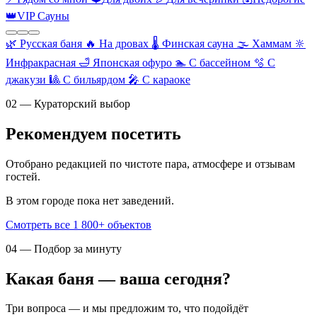
👑
VIP Сауны
🌿
Русская баня
🔥
На дровах
🌡️
Финская сауна
🌫️
Хаммам
🔆
Инфракрасная
🛁
Японская офуро
🏊
С бассейном
🫧
С
джакузи
🎱
С бильярдом
🎤
С караоке
02 — Кураторский выбор
Рекомендуем посетить
Отобрано редакцией по чистоте пара, атмосфере и отзывам
гостей.
В этом городе пока нет заведений.
Смотреть все 1 800+ объектов
04 — Подбор за минуту
Какая баня — ваша сегодня?
Три вопроса — и мы предложим то, что подойдёт