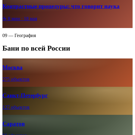
Контрастные процедуры: что говорит наука
☕
8
мин ·
18 мая
09 — География
Бани по всей России
Москва
275 объектов
Санкт-Петербург
127 объектов
Саратов