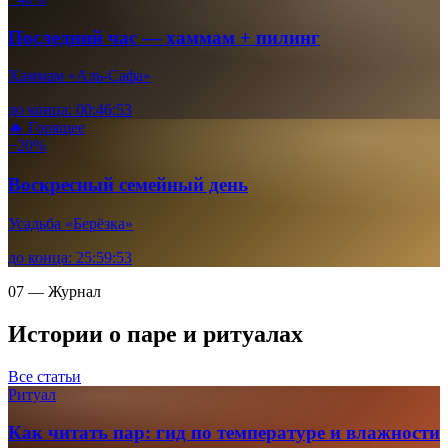
Последний час — хаммам + пилинг
Хаммам «Аль-Сафа»
до конца:
00
:
46
:
52
🔥 Горящее
−20%
Воскресный семейный день
Усадьба «Берёзка»
до конца:
25
:
59
:
52
07 — Журнал
Истории о паре и ритуалах
Все статьи
Ритуал
Как читать пар: гид по температуре и влажности