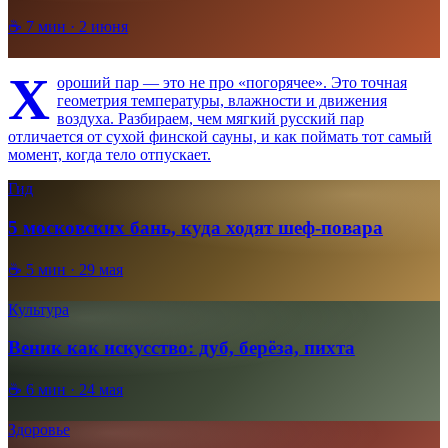
☕
7
мин ·
2 июня
Х
ороший пар — это не про «погорячее». Это точная
геометрия температуры, влажности и движения
воздуха. Разбираем, чем мягкий русский пар
отличается от сухой финской сауны, и как поймать тот самый
момент, когда тело отпускает.
Гид
5 московских бань, куда ходят шеф-повара
☕
5
мин ·
29 мая
Культура
Веник как искусство: дуб, берёза, пихта
☕
6
мин ·
24 мая
Здоровье