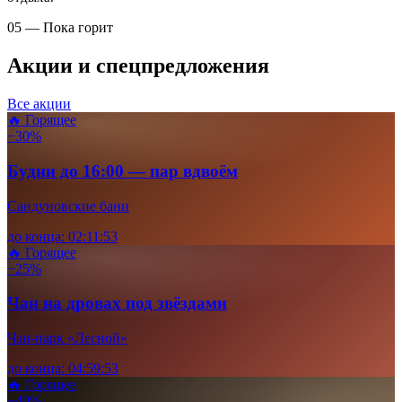
05 — Пока горит
Акции и спецпредложения
Все акции
🔥 Горящее
−30%
Будни до 16:00 — пар вдвоём
Сандуновские бани
до конца:
02
:
11
:
52
🔥 Горящее
−25%
Чан на дровах под звёздами
Чан-парк «Лесной»
до конца:
04
:
59
:
52
🔥 Горящее
−40%