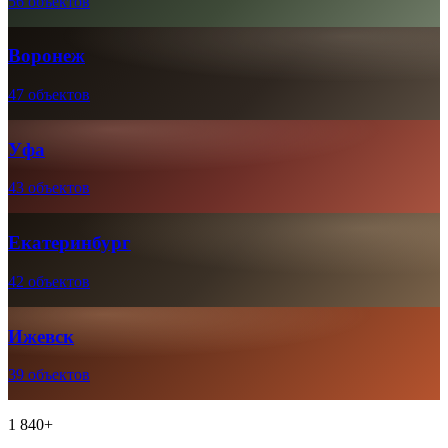
56 объектов
Воронеж
47 объектов
Уфа
43 объектов
Екатеринбург
42 объектов
Ижевск
39 объектов
1 840+