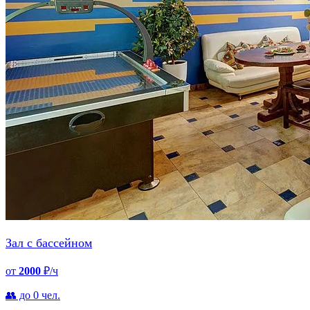
Зал с бассейном
от
2000
₽/ч
👥 до 0 чел.