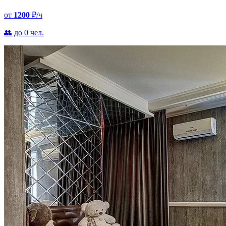
от
1200
₽/ч
👥 до 0 чел.