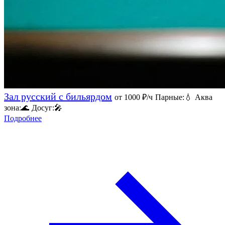
Зал русский с бильярдом
от 1000
₽/ч
Парные:
💧
Аква
зона:
🌊
Досуг:
🎤
Подробнее