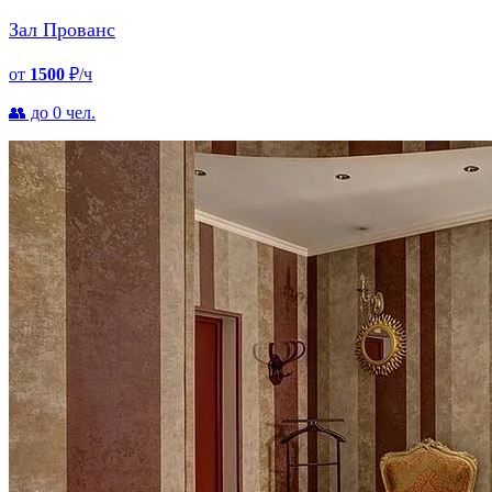
Зал Прованс
от
1500
₽/ч
👥 до 0 чел.