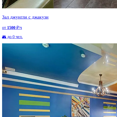
Зал джунгли с джакузи
от
1500
₽/ч
👥 до 0 чел.