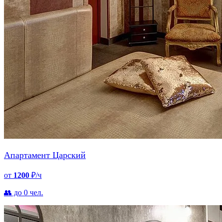
Апартамент Царский
от
1200
₽/ч
👥 до 0 чел.