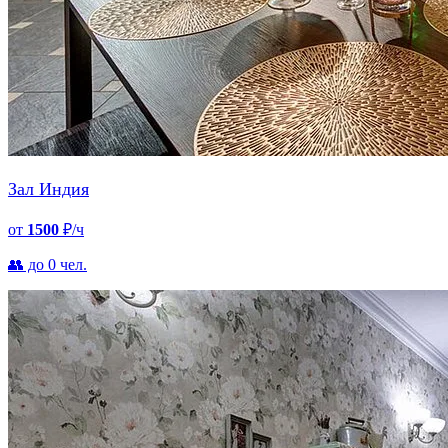
Зал Индия
от
1500
₽/ч
👥 до 0 чел.