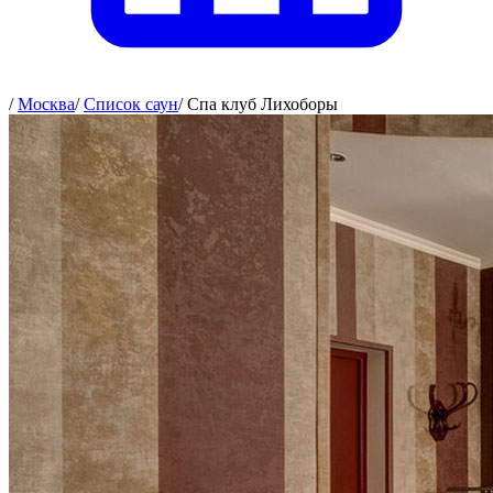
/
Москва
/
Список саун
/
Спа клуб Лихоборы