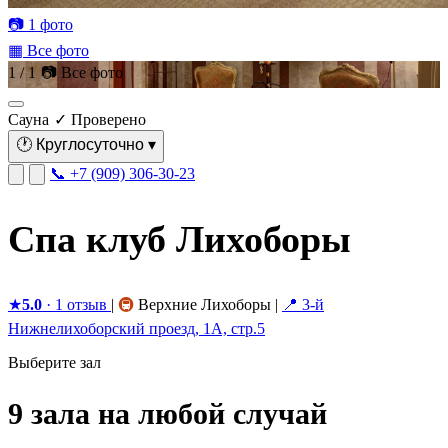
📷 1 фото
▦ Все фото
1 / 1
📷 Все фото
Сауна
✓ Проверено
🕐
Круглосуточно
▾
📞 +7 (909) 306-30-23
Спа клуб Лихоборы
★
5.0
· 1 отзыв
|
🚇
Верхние Лихоборы
|
📍 3-й
Нижнелихоборский проезд, 1А, стр.5
Выберите зал
9 зала на любой случай