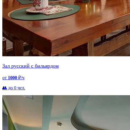
Зал русский с бильярдом
от
1000
₽/ч
👥 до 0 чел.