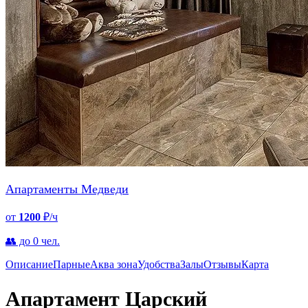
Апартаменты Медведи
от
1200
₽/ч
👥 до 0 чел.
Описание
Парные
Аква зона
Удобства
Залы
Отзывы
Карта
Апартамент Царский