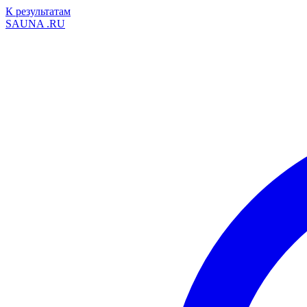
К результатам
SAUNA
.RU