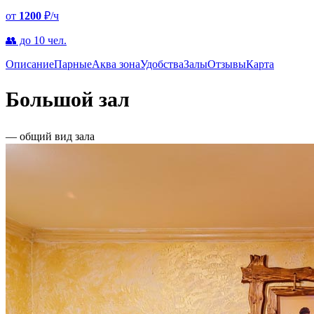
от
1200
₽/ч
👥 до 10 чел.
Описание
Парные
Аква зона
Удобства
Залы
Отзывы
Карта
Большой зал
— общий вид зала