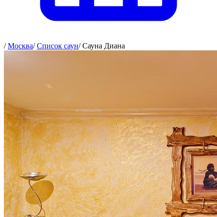
/
Москва
/
Список саун
/
Сауна Диана