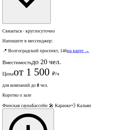
Связаться · круглосуточно
Напишите в мессенджер:
📍 Волгоградский проспект, 146
на карте →
до
20
чел.
Вместимость
от
1 500
Цена
₽/ч
для компаний до
8
чел.
Коротко о зале
Финская сауна
Бассейн
🎤 Караоке
💨 Кальян