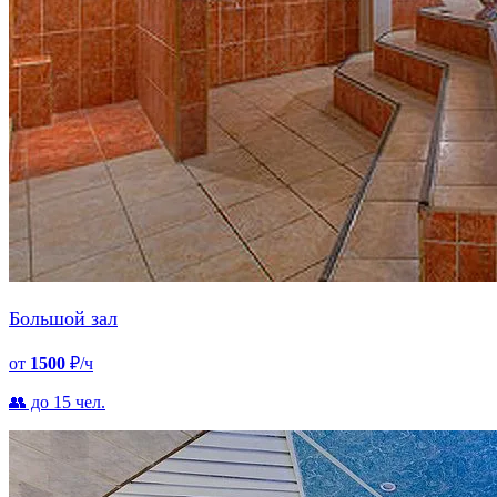
Большой зал
от
1500
₽/ч
👥 до 15 чел.