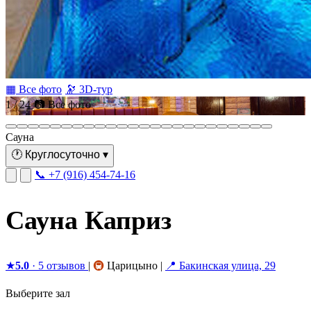
▦ Все фото
🔭 3D-тур
1 / 24
📷 Все фото
Сауна
🕐
Круглосуточно
▾
📞 +7 (916) 454-74-16
Сауна Каприз
★
5.0
· 5 отзывов
|
🚇
Царицыно
|
📍 Бакинская улица, 29
Выберите зал