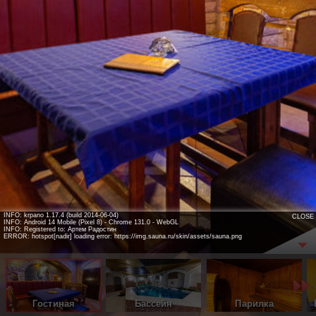
INFO: krpano 1.17.4 (build 2014-06-04)
CLOSE
INFO: Android 14 Mobile (Pixel 8) - Chrome 131.0 - WebGL
INFO: Registered to: Артем Радостин
ERROR: hotspot[nadir] loading error: https://img.sauna.ru/skin/assets/sauna.png
Гостиная
Бассейн
Парилка