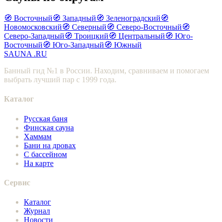
🧭 Восточный
🧭 Западный
🧭 Зеленоградский
🧭
Новомосковский
🧭 Северный
🧭 Северо-Восточный
🧭
Северо-Западный
🧭 Троицкий
🧭 Центральный
🧭 Юго-
Восточный
🧭 Юго-Западный
🧭 Южный
SAUNA
.RU
Банный гид №1 в России. Находим, сравниваем и помогаем
выбрать лучший пар с 1999 года.
Каталог
Русская баня
Финская сауна
Хаммам
Бани на дровах
С бассейном
На карте
Сервис
Каталог
Журнал
Новости