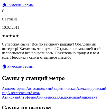
🏠 Римские Термы
С
Светлана
10.02.2011
★★★★★
Суперская сауна! Все по высшему разряду! Обалденный
интерьер! Хамам то, что нужно! Отдыхали компанией из 6
человек-всем все понравилось. Обязательно придем к вам
еще. Персоналу сауны отдельное спасибо!
🏠 Римские Термы
Сауны у станций метро
Авиамоторная
Автозаводская
Академическая
Александровский
сад
Алексеевская
Алма-
Атинская
Алтуфьево
Аминьевская
Андроновка
Аникеевка
Сауны по округам