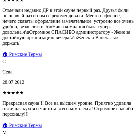
Отмечали недавно ДР в этой сауне первый раз. Друзья были
не первый раз и нам ее рекомендовали. Место пафосное,
нечего сказать: оформление замечательное, устроено все очень
удобно, везде чисто. \r\nНаша компания была супер-
довольна.\r\nОгромное СПАСИБО администратору - Жене за
достойную организацию вечера.\r\nЖенек и Ванек - так
держать!
🏠 Римские Термы
С
Сева
28.07.2012
★★★★★
Прекрасная сауна!!! Все на высшем уровне. Приятно удивила
отличная кухня и чистота всего комплекса! Огромное спасибо
персоналу!!!
🏠 Римские Термы
М