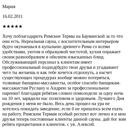
Мария
16.02.2011
★★★★★
Хочу поблагодарить Римские Термы на Бауманской за то что
они есть. Нереальная сауна, с восхитительным интерьером
будто окунаешься в купальню древнего Рима со всеми
удобствами, уютом и образцовой чистотой, кухня поражает
своим разнообразием и обилием изысканных блюд.
Обслуживающий персонал к клиентам имеет
профессиональный подход(будто твои друзья и угадывают
чего ты желаешь и как тебе хочется отдохнуть, а насчет
существующих процедурах вообще можно потеряться,
толковые банщики-массажисты, особое спасибо банщикам-
массажистам Руслану и Андрею за профессиональное
парение! благодаря ребятам словно помолодели за одну ночь
на 10 лет, зарядили нас позитивом и здоровьем. Лучшего Дня
рождения у меня не было. Весь день прошел на ура не
хотелось покидать заведение, если б не пришлось всем ехать
на работу. Римским Термам особый респект вот лично я и мои
друзья теперь постоянные клиенты данной сауны. дай бог вам
ребята процветания и клиентов. с ув. Алексей.