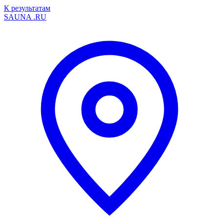
К результатам
SAUNA
.RU