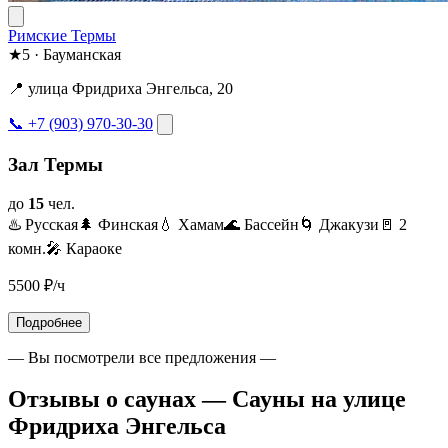
Римские Термы
★
5
·
Бауманская
📍 улица Фридриха Энгельса, 20
📞 +7 (903) 970-30-30
Зал Термы
до
15
чел.
♨️ Русская
🌲 Финская
💧 Хамам
🌊 Бассейн
🌀 Джакузи
🚪 2
комн.
🎤 Караоке
5500
₽/ч
Подробнее
— Вы посмотрели все предложения —
Отзывы о саунах — Сауны на улице
Фридриха Энгельса