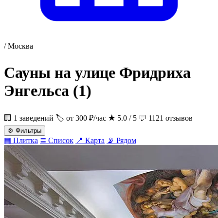
/
Москва
Сауны на улице Фридриха
Энгельса
(1)
🏢 1 заведений
🏷 от 300 ₽/час
★
5.0 / 5
💬 1121 отзывов
⚙
Фильтры
▦
Плитка
≣
Список
📍
Карта
📡
Рядом