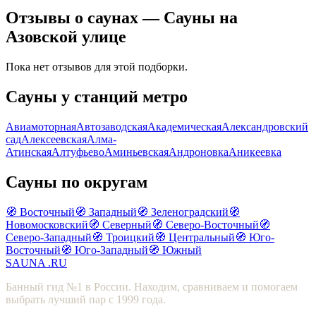
Отзывы о саунах — Сауны на
Азовской улице
Пока нет отзывов для этой подборки.
Сауны у станций метро
Авиамоторная
Автозаводская
Академическая
Александровский
сад
Алексеевская
Алма-
Атинская
Алтуфьево
Аминьевская
Андроновка
Аникеевка
Сауны по округам
🧭 Восточный
🧭 Западный
🧭 Зеленоградский
🧭
Новомосковский
🧭 Северный
🧭 Северо-Восточный
🧭
Северо-Западный
🧭 Троицкий
🧭 Центральный
🧭 Юго-
Восточный
🧭 Юго-Западный
🧭 Южный
SAUNA
.RU
Банный гид №1 в России. Находим, сравниваем и помогаем
выбрать лучший пар с 1999 года.