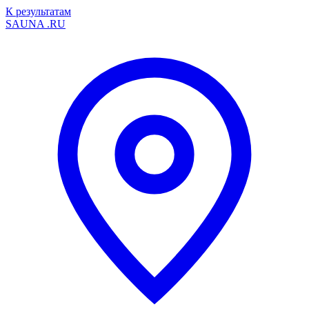
К результатам
SAUNA
.RU