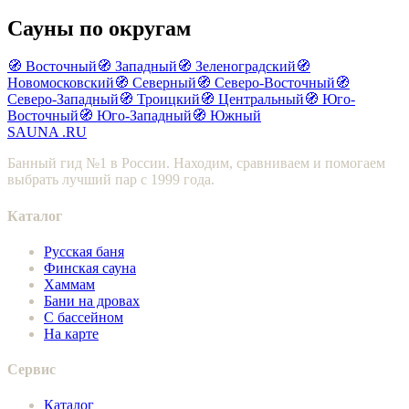
Сауны по округам
🧭 Восточный
🧭 Западный
🧭 Зеленоградский
🧭
Новомосковский
🧭 Северный
🧭 Северо-Восточный
🧭
Северо-Западный
🧭 Троицкий
🧭 Центральный
🧭 Юго-
Восточный
🧭 Юго-Западный
🧭 Южный
SAUNA
.RU
Банный гид №1 в России. Находим, сравниваем и помогаем
выбрать лучший пар с 1999 года.
Каталог
Русская баня
Финская сауна
Хаммам
Бани на дровах
С бассейном
На карте
Сервис
Каталог