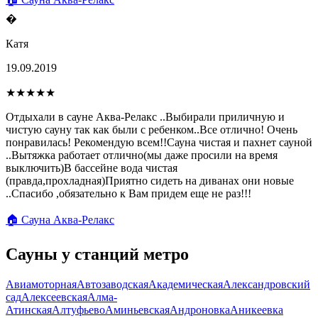
�
Катя
19.09.2019
★★★★★
Отдыхали в сауне Аква-Релакс ..Выбирали приличную и
чистую сауну так как были с ребенком..Все отлично! Очень
понравилась! Рекомендую всем!!Сауна чистая и пахнет сауной
..Вытяжка работает отлично(мы даже просили на время
выключить)В бассейне вода чистая
(правда,прохладная)Приятно сидеть на диванах они новые
..Спасибо ,обязательно к Вам придем еще не раз!!!
🏠 Сауна Аква-Релакс
Сауны у станций метро
Авиамоторная
Автозаводская
Академическая
Александровский
сад
Алексеевская
Алма-
Атинская
Алтуфьево
Аминьевская
Андроновка
Аникеевка