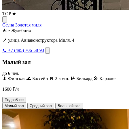
TOP ★
Сауна Золотая миля
★
5
·
Жулебино
📍 улица Авиаконструктора Миля, 4
📞 +7 (495) 706-58-93
Малый зал
до
6
чел.
🌲 Финская
🌊 Бассейн
🚪 2 комн.
🎱 Бильярд
🎤 Караоке
1600
₽/ч
Подробнее
Малый зал
Средний зал
Большой зал