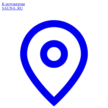
К результатам
SAUNA
.RU