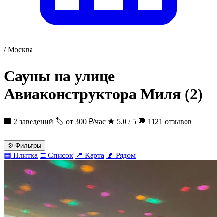
/
Москва
Сауны на улице
Авиаконструктора Миля
(2)
🏢 2 заведений
🏷 от 300 ₽/час
★
5.0 / 5
💬 1121 отзывов
⚙
Фильтры
▦
Плитка
≣
Список
📍
Карта
📡
Рядом