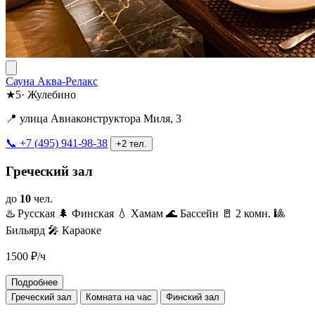
Сауна Аква-Релакс
★
5
·
Жулебино
📍 улица Авиаконструктора Миля, 3
📞 +7 (495) 941-98-38
+2 тел.
Греческий зал
до
10
чел.
♨️ Русская
🌲 Финская
💧 Хамам
🌊 Бассейн
🚪 2 комн.
🎱
Бильярд
🎤 Караоке
1500
₽/ч
Подробнее
Греческий зал
Комната на час
Финский зал