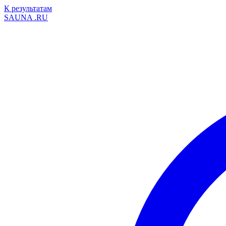
К результатам
SAUNA
.RU