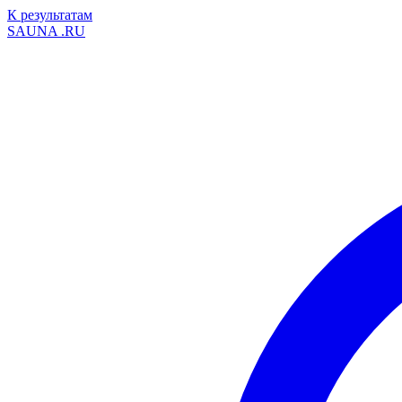
К результатам
SAUNA
.RU