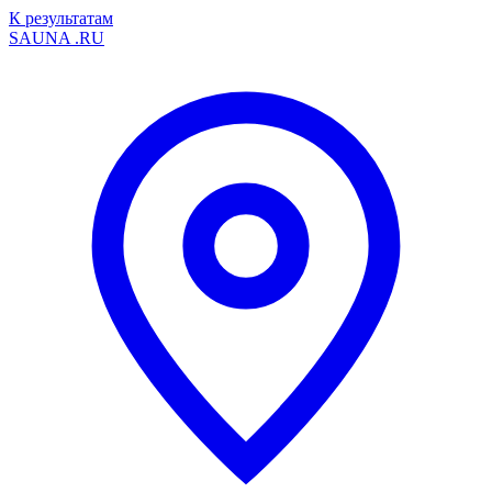
К результатам
SAUNA
.RU