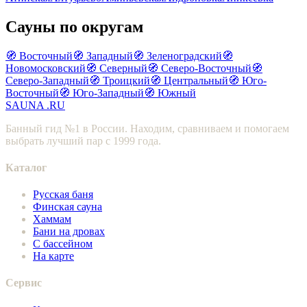
Сауны по округам
🧭 Восточный
🧭 Западный
🧭 Зеленоградский
🧭
Новомосковский
🧭 Северный
🧭 Северо-Восточный
🧭
Северо-Западный
🧭 Троицкий
🧭 Центральный
🧭 Юго-
Восточный
🧭 Юго-Западный
🧭 Южный
SAUNA
.RU
Банный гид №1 в России. Находим, сравниваем и помогаем
выбрать лучший пар с 1999 года.
Каталог
Русская баня
Финская сауна
Хаммам
Бани на дровах
С бассейном
На карте
Сервис