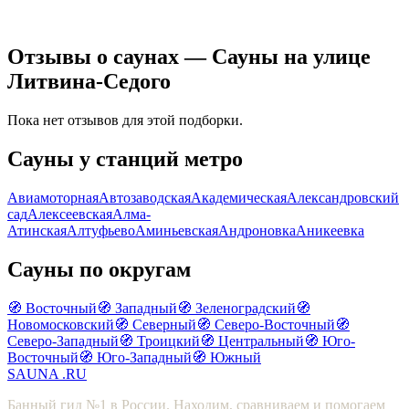
Отзывы о саунах — Сауны на улице
Литвина-Седого
Пока нет отзывов для этой подборки.
Сауны у станций метро
Авиамоторная
Автозаводская
Академическая
Александровский
сад
Алексеевская
Алма-
Атинская
Алтуфьево
Аминьевская
Андроновка
Аникеевка
Сауны по округам
🧭 Восточный
🧭 Западный
🧭 Зеленоградский
🧭
Новомосковский
🧭 Северный
🧭 Северо-Восточный
🧭
Северо-Западный
🧭 Троицкий
🧭 Центральный
🧭 Юго-
Восточный
🧭 Юго-Западный
🧭 Южный
SAUNA
.RU
Банный гид №1 в России. Находим, сравниваем и помогаем