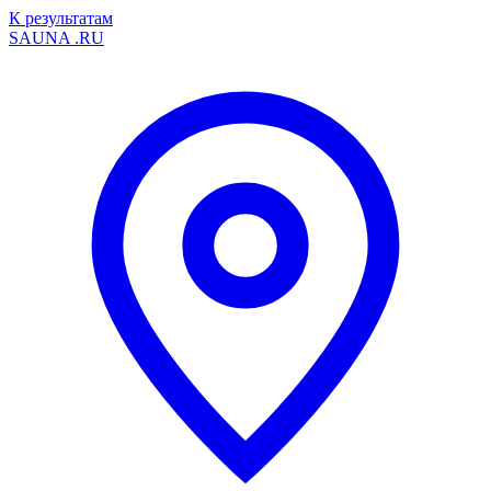
К результатам
SAUNA
.RU