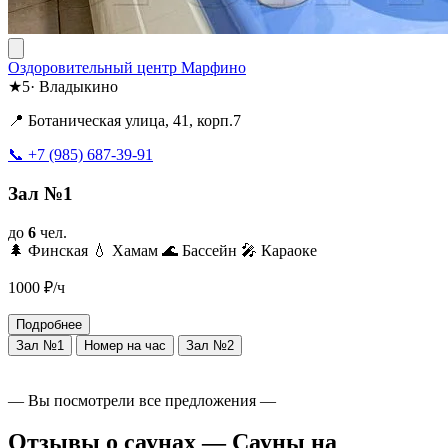
Оздоровительный центр Марфино
★
5
·
Владыкино
📍 Ботаническая улица, 41, корп.7
📞 +7 (985) 687-39-91
Зал №1
до
6
чел.
🌲 Финская
💧 Хамам
🌊 Бассейн
🎤 Караоке
1000
₽/ч
Подробнее
Зал №1
Номер на час
Зал №2
— Вы посмотрели все предложения —
Отзывы о саунах — Сауны на