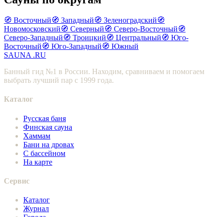
🧭 Восточный
🧭 Западный
🧭 Зеленоградский
🧭
Новомосковский
🧭 Северный
🧭 Северо-Восточный
🧭
Северо-Западный
🧭 Троицкий
🧭 Центральный
🧭 Юго-
Восточный
🧭 Юго-Западный
🧭 Южный
SAUNA
.RU
Банный гид №1 в России. Находим, сравниваем и помогаем
выбрать лучший пар с 1999 года.
Каталог
Русская баня
Финская сауна
Хаммам
Бани на дровах
С бассейном
На карте
Сервис
Каталог
Журнал