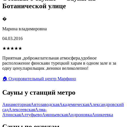
Ботанической улице
�
Марина владимировна
04.03.2016
★★★★★
Приятная ,доброжелательная атмосфера,удобное
расположение финскаяи турецкий харам в одном зале и за
одну цену.парильщик ,веники великолепно!
🏠 Оздоровительный центр Марфино
Сауны у станций метро
Авиамоторная
Автозаводская
Академическая
Александровский
сад
Алексеевская
Алма-
Атинская
Алтуфьево
Аминьевская
Андроновка
Аникеевка
Сауны по округам