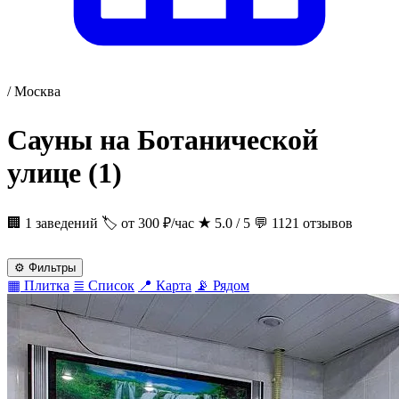
/
Москва
Сауны на Ботанической
улице
(1)
🏢 1 заведений
🏷 от 300 ₽/час
★
5.0 / 5
💬 1121 отзывов
⚙
Фильтры
▦
Плитка
≣
Список
📍
Карта
📡
Рядом