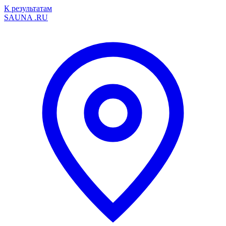
К результатам
SAUNA
.RU