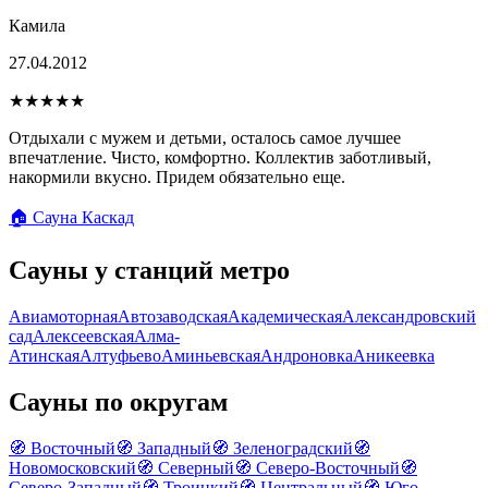
Камила
27.04.2012
★★★★★
Отдыхали с мужем и детьми, осталось самое лучшее
впечатление. Чисто, комфортно. Коллектив заботливый,
накормили вкусно. Придем обязательно еще.
🏠 Сауна Каскад
Сауны у станций метро
Авиамоторная
Автозаводская
Академическая
Александровский
сад
Алексеевская
Алма-
Атинская
Алтуфьево
Аминьевская
Андроновка
Аникеевка
Сауны по округам
🧭 Восточный
🧭 Западный
🧭 Зеленоградский
🧭
Новомосковский
🧭 Северный
🧭 Северо-Восточный
🧭
Северо-Западный
🧭 Троицкий
🧭 Центральный
🧭 Юго-