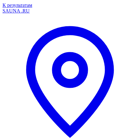
К результатам
SAUNA
.RU