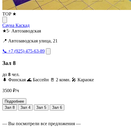
TOP ★
Сауна Каскад
★
5
·
Автозаводская
📍 Автозаводская улица, 21
📞 +7 (925) 475-63-89
Зал 8
до
8
чел.
🌲 Финская
🌊 Бассейн
🚪 2 комн.
🎤 Караоке
3500
₽/ч
Подробнее
Зал 8
Зал 4
Зал 5
Зал 6
— Вы посмотрели все предложения —