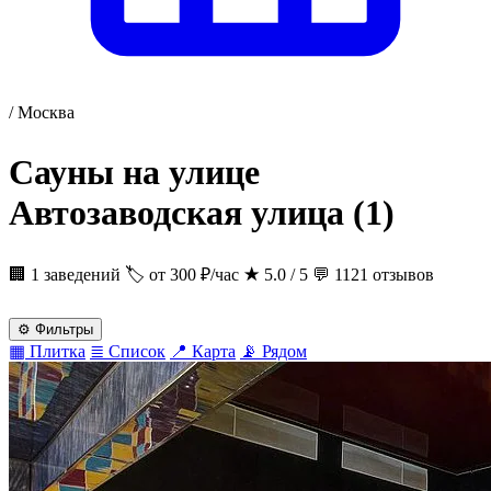
/
Москва
Сауны на улице
Автозаводская улица
(1)
🏢 1 заведений
🏷 от 300 ₽/час
★
5.0 / 5
💬 1121 отзывов
⚙
Фильтры
▦
Плитка
≣
Список
📍
Карта
📡
Рядом