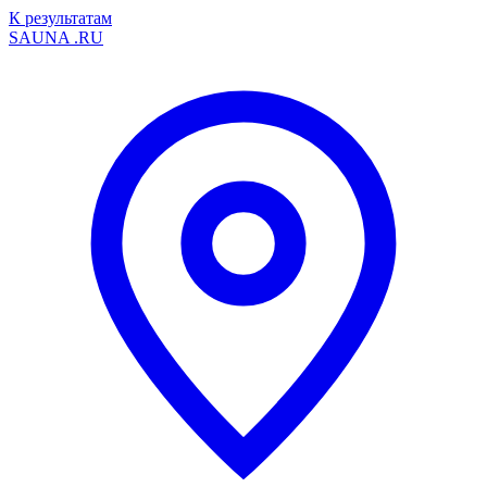
К результатам
SAUNA
.RU