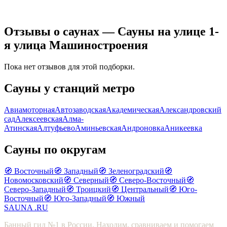
Отзывы о саунах — Сауны на улице 1-
я улица Машиностроения
Пока нет отзывов для этой подборки.
Сауны у станций метро
Авиамоторная
Автозаводская
Академическая
Александровский
сад
Алексеевская
Алма-
Атинская
Алтуфьево
Аминьевская
Андроновка
Аникеевка
Сауны по округам
🧭 Восточный
🧭 Западный
🧭 Зеленоградский
🧭
Новомосковский
🧭 Северный
🧭 Северо-Восточный
🧭
Северо-Западный
🧭 Троицкий
🧭 Центральный
🧭 Юго-
Восточный
🧭 Юго-Западный
🧭 Южный
SAUNA
.RU
Банный гид №1 в России. Находим, сравниваем и помогаем