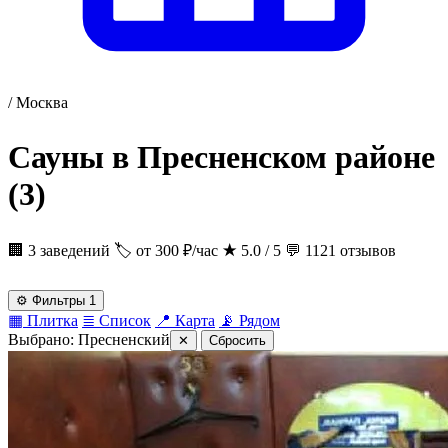
/
Москва
Сауны в Пресненском районе
(3)
🏢 3 заведений
🏷 от 300 ₽/час
★
5.0 / 5
💬 1121 отзывов
⚙
Фильтры
1
▦
Плитка
≣
Список
📍
Карта
📡
Рядом
Выбрано:
Пресненский
✕
Сбросить