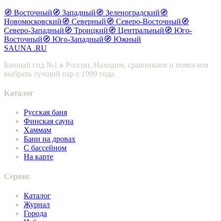
🧭 Восточный
🧭 Западный
🧭 Зеленоградский
🧭
Новомосковский
🧭 Северный
🧭 Северо-Восточный
🧭
Северо-Западный
🧭 Троицкий
🧭 Центральный
🧭 Юго-
Восточный
🧭 Юго-Западный
🧭 Южный
SAUNA
.RU
Банный гид №1 в России. Находим, сравниваем и помогаем
выбрать лучший пар с 1999 года.
Каталог
Русская баня
Финская сауна
Хаммам
Бани на дровах
С бассейном
На карте
Сервис
Каталог
Журнал
Города