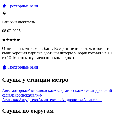
🏠 Трехгорные бани
�
Банькин любитель
08.02.2025
★★★★★
Отличный комплекс из бань. Все разные по видам, в той, что
были хорошая парилка, уютный интерьер, борщ готовят на 10
из 10. Место могу смело порекомендовать.
🏠 Трехгорные бани
Сауны у станций метро
Авиамоторная
Автозаводская
Академическая
Александровский
сад
Алексеевская
Алма-
Атинская
Алтуфьево
Аминьевская
Андроновка
Аникеевка
Сауны по округам