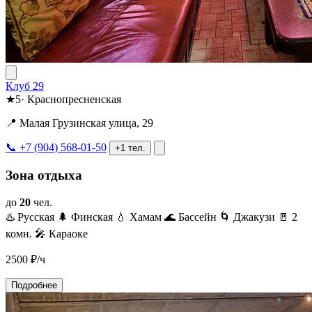
Клуб 29
★
5
·
Краснопресненская
📍 Малая Грузинская улица, 29
📞 +7 (904) 568-01-50
+1 тел.
Зона отдыха
до
20
чел.
♨️ Русская
🌲 Финская
💧 Хамам
🌊 Бассейн
🌀 Джакузи
🚪 2
комн.
🎤 Караоке
2500
₽/ч
Подробнее