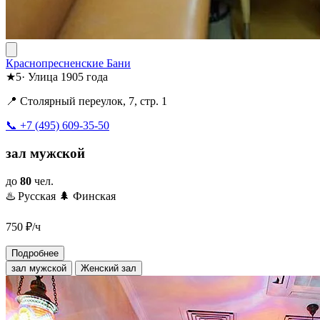
Краснопресненские Бани
★
5
·
Улица 1905 года
📍 Столярный переулок, 7, стр. 1
📞 +7 (495) 609-35-50
зал мужской
до
80
чел.
♨️ Русская
🌲 Финская
750
₽/ч
Подробнее
зал мужской
Женский зал