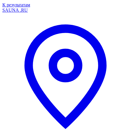
К результатам
SAUNA
.RU