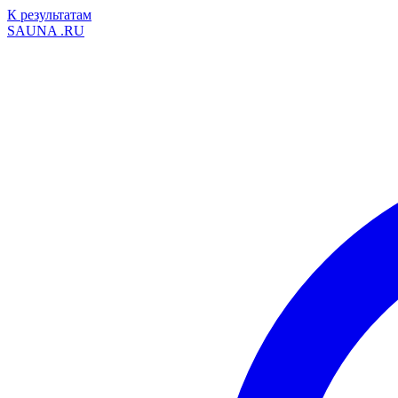
К результатам
SAUNA
.RU