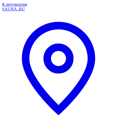
К результатам
SAUNA
.RU