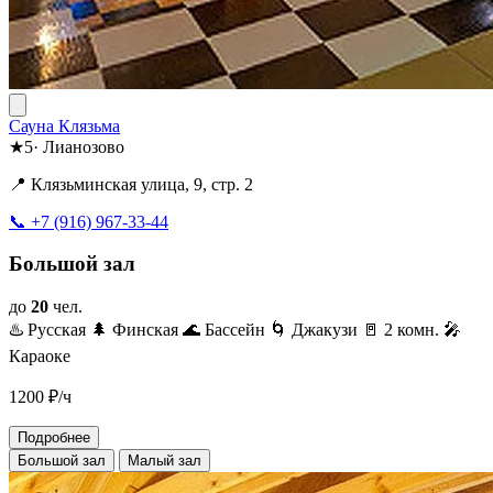
Сауна Клязьма
★
5
·
Лианозово
📍 Клязьминская улица, 9, стр. 2
📞 +7 (916) 967-33-44
Большой зал
до
20
чел.
♨️ Русская
🌲 Финская
🌊 Бассейн
🌀 Джакузи
🚪 2 комн.
🎤
Караоке
1200
₽/ч
Подробнее
Большой зал
Малый зал