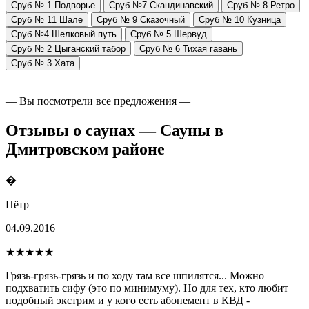
Сруб № 1 Подворье
Сруб №7 Скандинавский
Сруб № 8 Ретро
Сруб № 11 Шале
Сруб № 9 Сказочный
Сруб № 10 Кузница
Сруб №4 Шелковый путь
Сруб № 5 Шервуд
Сруб № 2 Цыганский табор
Сруб № 6 Тихая гавань
Сруб № 3 Хата
— Вы посмотрели все предложения —
Отзывы о саунах — Сауны в
Дмитровском районе
�
Пётр
04.09.2016
★★★★★
Грязь-грязь-грязь и по ходу там все шпилятся... Можно
подхватить сифу (это по минимуму). Но для тех, кто любит
подобный экстрим и у кого есть абонемент в КВД -