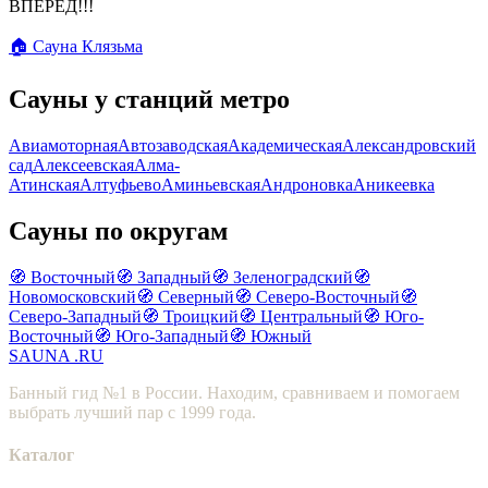
ВПЕРЁД!!!
🏠 Сауна Клязьма
Сауны у станций метро
Авиамоторная
Автозаводская
Академическая
Александровский
сад
Алексеевская
Алма-
Атинская
Алтуфьево
Аминьевская
Андроновка
Аникеевка
Сауны по округам
🧭 Восточный
🧭 Западный
🧭 Зеленоградский
🧭
Новомосковский
🧭 Северный
🧭 Северо-Восточный
🧭
Северо-Западный
🧭 Троицкий
🧭 Центральный
🧭 Юго-
Восточный
🧭 Юго-Западный
🧭 Южный
SAUNA
.RU
Банный гид №1 в России. Находим, сравниваем и помогаем
выбрать лучший пар с 1999 года.
Каталог