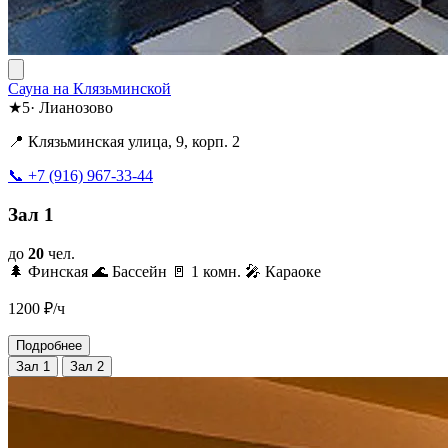
Сауна на Клязьминской
★
5
·
Лианозово
📍 Клязьминская улица, 9, корп. 2
📞 +7 (916) 967-33-44
Зал 1
до
20
чел.
🌲 Финская
🌊 Бассейн
🚪 1 комн.
🎤 Караоке
1200
₽/ч
Подробнее
Зал 1
Зал 2