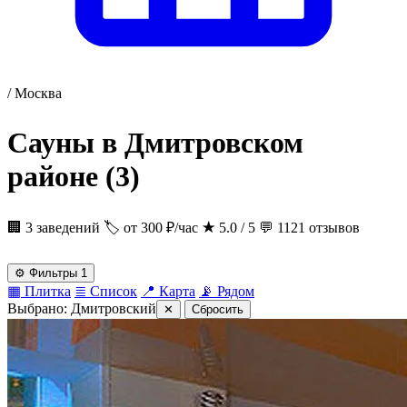
/
Москва
Сауны в Дмитровском
районе
(3)
🏢 3 заведений
🏷 от 300 ₽/час
★
5.0 / 5
💬 1121 отзывов
⚙
Фильтры
1
▦
Плитка
≣
Список
📍
Карта
📡
Рядом
Выбрано:
Дмитровский
✕
Сбросить