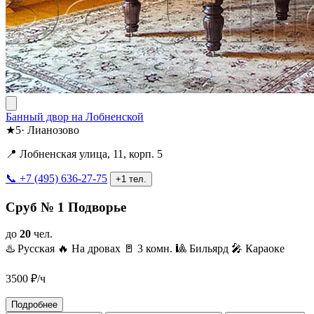
Банный двор на Лобненской
★
5
·
Лианозово
📍 Лобненская улица, 11, корп. 5
📞 +7 (495) 636-27-75
+1 тел.
Сруб № 1 Подворье
до
20
чел.
♨️ Русская
🔥 На дровах
🚪 3 комн.
🎱 Бильярд
🎤 Караоке
3500
₽/ч
Подробнее