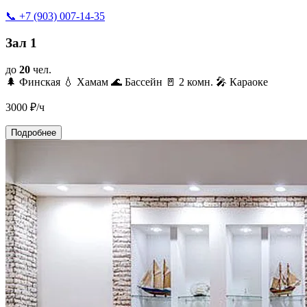
📞 +7 (903) 007-14-35
Зал 1
до
20
чел.
🌲 Финская
💧 Хамам
🌊 Бассейн
🚪 2 комн.
🎤 Караоке
3000
₽/ч
Подробнее