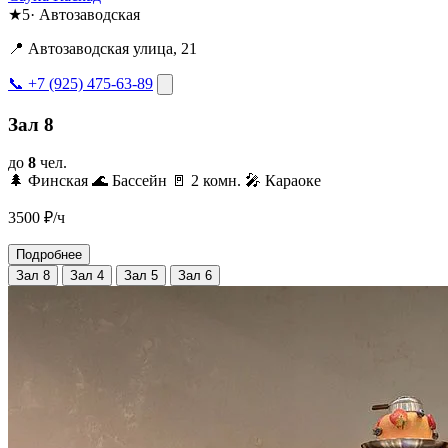
★
5
·
Автозаводская
📍 Автозаводская улица, 21
📞 +7 (925) 475-63-89
Зал 8
до
8
чел.
🌲 Финская
🌊 Бассейн
🚪 2 комн.
🎤 Караоке
3500
₽/ч
Подробнее
Зал 8
Зал 4
Зал 5
Зал 6