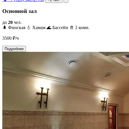
Основной зал
до
20
чел.
🌲 Финская
💧 Хамам
🌊 Бассейн
🚪 2 комн.
3500
₽/ч
Подробнее