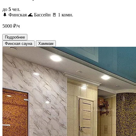
до
5
чел.
🌲 Финская
🌊 Бассейн
🚪 1 комн.
5000
₽/ч
Подробнее
Финская сауна
Хаммам