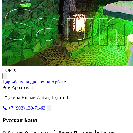
TOP ★
Царь-баня на дровах на Арбате
★
5
·
Арбатская
📍 улица Новый Арбат, 15,стр. 1
📞 +7 (903) 130-71-63
Русская Баня
♨️ Русская
🔥 На дровах
💧 Хамам
🚪 1 комн.
🎱 Бильярд