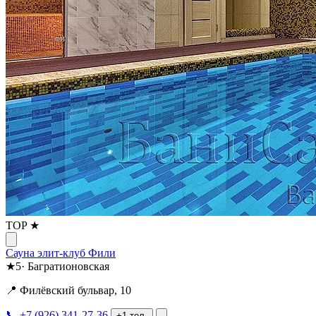
TOP ★
Сауна элит-клуб Фили
★
5
·
Багратионовская
📍 Филёвский бульвар, 10
📞 +7 (926) 341-27-36
+1 тел.