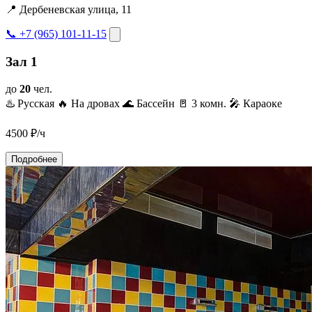
📍 Дербеневская улица, 11
📞 +7 (965) 101-11-15
Зал 1
до
20
чел.
♨️ Русская
🔥 На дровах
🌊 Бассейн
🚪 3 комн.
🎤 Караоке
4500
₽/ч
Подробнее