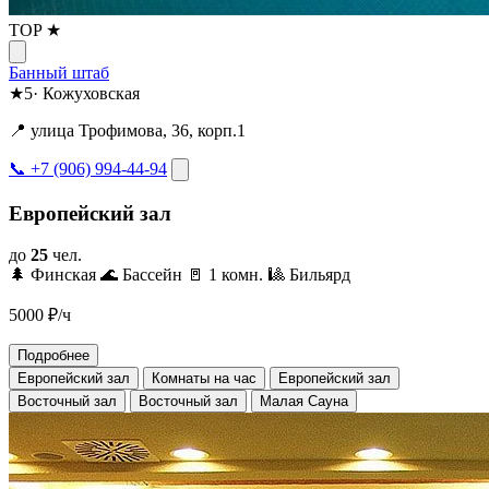
TOP ★
Банный штаб
★
5
·
Кожуховская
📍 улица Трофимова, 36, корп.1
📞 +7 (906) 994-44-94
Европейский зал
до
25
чел.
🌲 Финская
🌊 Бассейн
🚪 1 комн.
🎱 Бильярд
5000
₽/ч
Подробнее
Европейский зал
Комнаты на час
Европейский зал
Восточный зал
Восточный зал
Малая Сауна