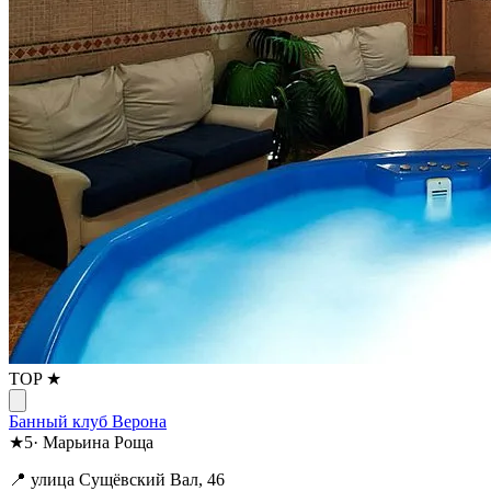
TOP ★
Банный клуб Верона
★
5
·
Марьина Роща
📍 улица Сущёвский Вал, 46