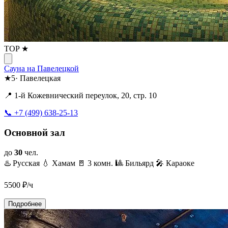
TOP ★
Сауна на Павелецкой
★
5
·
Павелецкая
📍 1-й Кожевнический переулок, 20, стр. 10
📞 +7 (499) 638-25-13
Основной зал
до
30
чел.
♨️ Русская
💧 Хамам
🚪 3 комн.
🎱 Бильярд
🎤 Караоке
5500
₽/ч
Подробнее