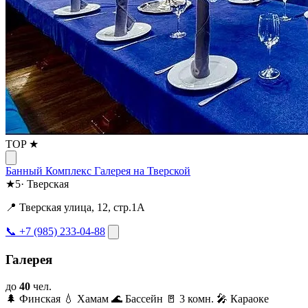
TOP ★
Банный Комплекс Галерея на Тверской
★
5
·
Тверская
📍 Тверская улица, 12, стр.1А
📞 +7 (985) 233-04-88
Галерея
до
40
чел.
🌲 Финская
💧 Хамам
🌊 Бассейн
🚪 3 комн.
🎤 Караоке