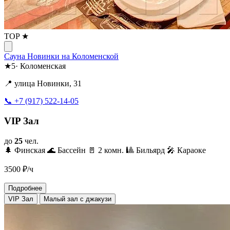
TOP ★
Сауна Новинки на Коломенской
★
5
·
Коломенская
📍 улица Новинки, 31
📞 +7 (917) 522-14-05
VIP Зал
до
25
чел.
🌲 Финская
🌊 Бассейн
🚪 2 комн.
🎱 Бильярд
🎤 Караоке
3500
₽/ч
Подробнее
VIP Зал
Малый зал с джакузи