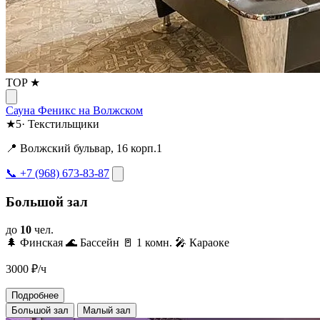
TOP ★
Сауна Феникс на Волжском
★
5
·
Текстильщики
📍 Волжский бульвар, 16 корп.1
📞 +7 (968) 673-83-87
Большой зал
до
10
чел.
🌲 Финская
🌊 Бассейн
🚪 1 комн.
🎤 Караоке
3000
₽/ч
Подробнее
Большой зал
Малый зал