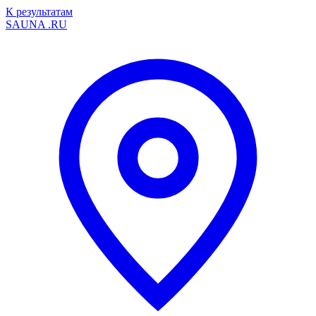
К результатам
SAUNA
.RU