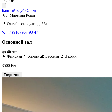
TOP ★
Банный клуб Олимп
★
5
·
Марьина Роща
📍 Октябрьская улица, 33а
📞 +7 (916) 967-93-47
Основной зал
до
40
чел.
🌲 Финская
💧 Хамам
🌊 Бассейн
🚪 3 комн.
3500
₽/ч
Подробнее