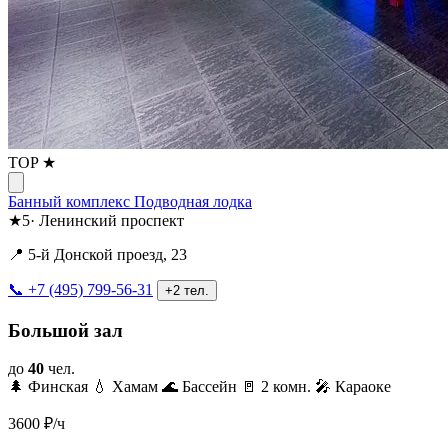
TOP ★
Банный комплекс Подводная лодка
★
5
·
Ленинский проспект
📍 5-й Донской проезд, 23
📞 +7 (495) 799-56-31
+2 тел.
Большой зал
до
40
чел.
🌲 Финская
💧 Хамам
🌊 Бассейн
🚪 2 комн.
🎤 Караоке
3600
₽/ч