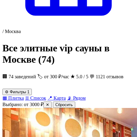
/
Москва
Все элитные vip сауны в
Москве
(74)
🏢 74 заведений
🏷 от 300 ₽/час
★
5.0 / 5
💬 1121 отзывов
⚙
Фильтры
1
▦
Плитка
≣
Список
📍
Карта
📡
Рядом
Выбрано:
от
3000
₽
✕
Сбросить