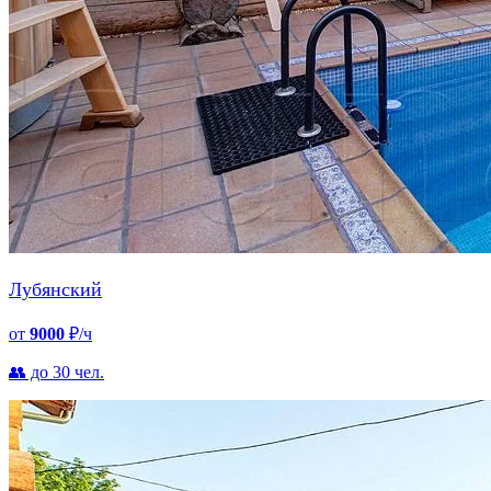
Лубянский
от
9000
₽/ч
👥 до 30 чел.