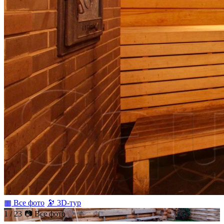
▦ Все фото
🔭 3D-тур
1 / 23
📷 Все фото