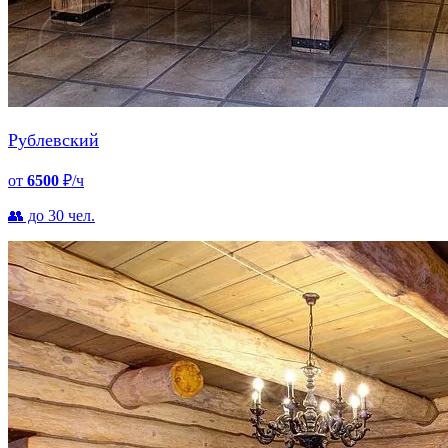
Рублевский
от
6500
₽/ч
👥 до 30 чел.