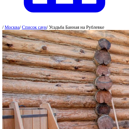
/
Москва
/
Список саун
/
Усадьба Банная на Рублевке