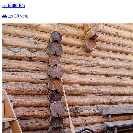
от
6500
₽/ч
👥 до 30 чел.