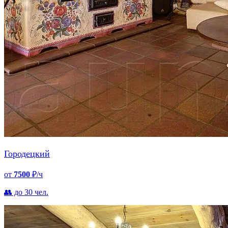
Городецкий
от
7500
₽/ч
👥 до 30 чел.