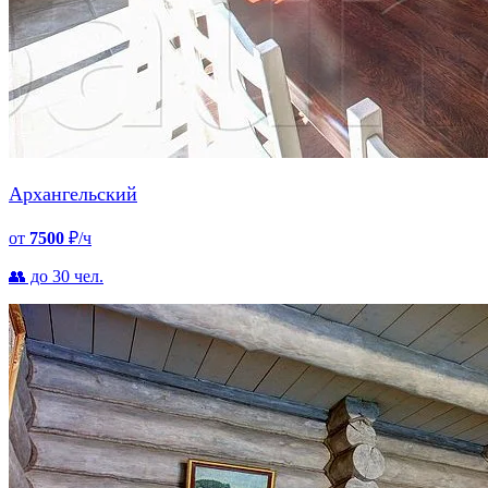
Архангельский
от
7500
₽/ч
👥 до 30 чел.