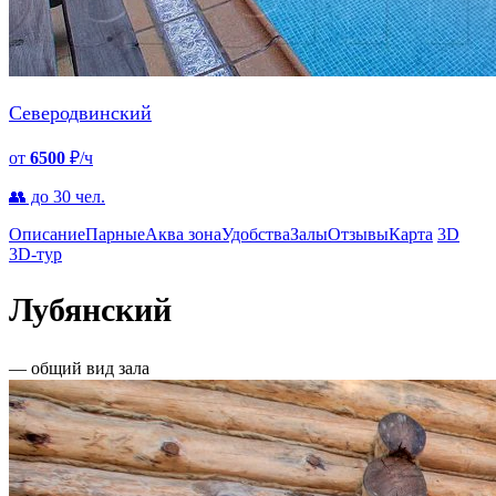
Северодвинский
от
6500
₽/ч
👥 до 30 чел.
Описание
Парные
Аква зона
Удобства
Залы
Отзывы
Карта
3D
3D-тур
Лубянский
— общий вид зала