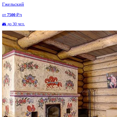
Гжельский
от
7500
₽/ч
👥 до 30 чел.