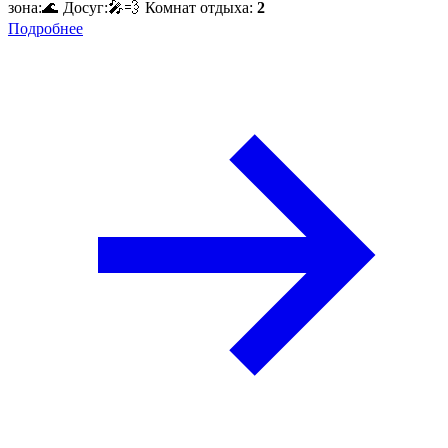
зона:
🌊
Досуг:
🎤
💨
Комнат отдыха:
2
Подробнее