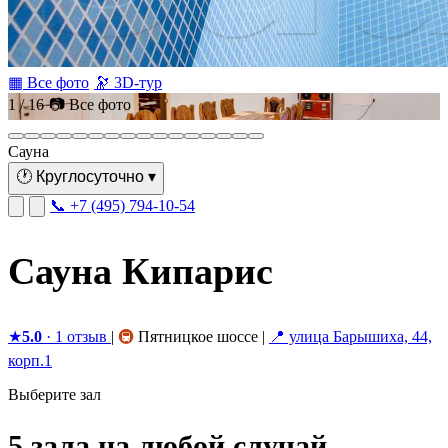
▦ Все фото
🔭 3D-тур
1 / 16
📷 Все фото
Сауна
🕐
Круглосуточно
▾
📞 +7 (495) 794-10-54
Сауна Кипарис
★
5.0
· 1 отзыв
|
🚇
Пятницкое шоссе
|
📍 улица Барышиха, 44,
корп.1
Выберите зал
5 зала на любой случай