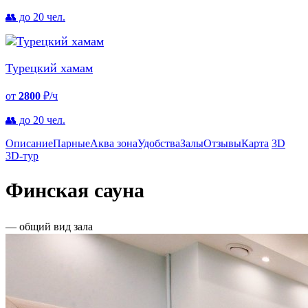
👥 до 20 чел.
Турецкий хамам
от
2800
₽/ч
👥 до 20 чел.
Описание
Парные
Аква зона
Удобства
Залы
Отзывы
Карта
3D
3D-тур
Финская сауна
— общий вид зала