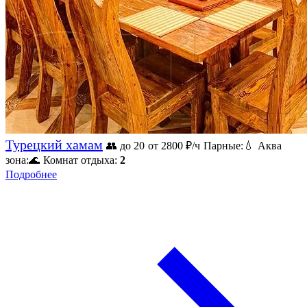
Турецкий хамам
👥 до 20
от 2800
₽/ч
Парные:
💧
Аква
зона:
🌊
Комнат отдыха:
2
Подробнее