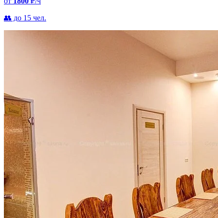
от
1800
₽/ч
👥 до 15 чел.