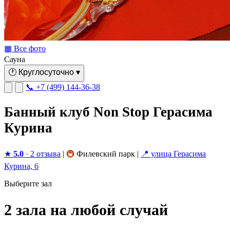
▦ Все фото
Сауна
🕐
Круглосуточно
▾
📞 +7 (499) 144-36-38
Банный клуб Non Stop Герасима
Курина
★
5.0
· 2 отзыва
|
🚇
Филевский парк
|
📍 улица Герасима
Курина, 6
Выберите зал
2 зала на любой случай