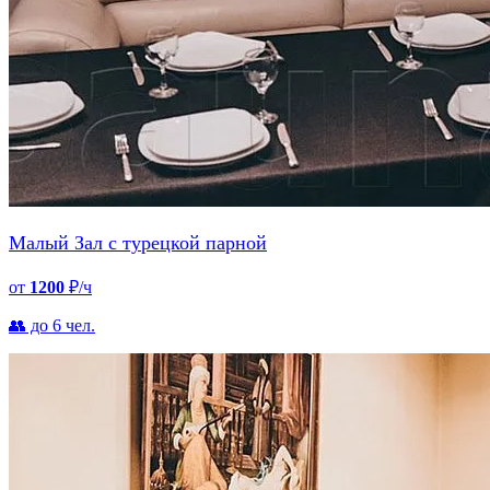
Малый Зал с турецкой парной
от
1200
₽/ч
👥 до 6 чел.