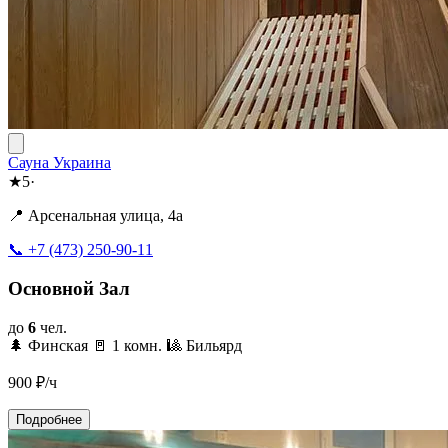
Сауна Украина
★
5
·
📍 Арсенальная улица, 4а
📞 +7 (473) 250-90-11
Основной Зал
до
6
чел.
🌲 Финская
🚪 1 комн.
🎱 Бильярд
900
₽/ч
Подробнее