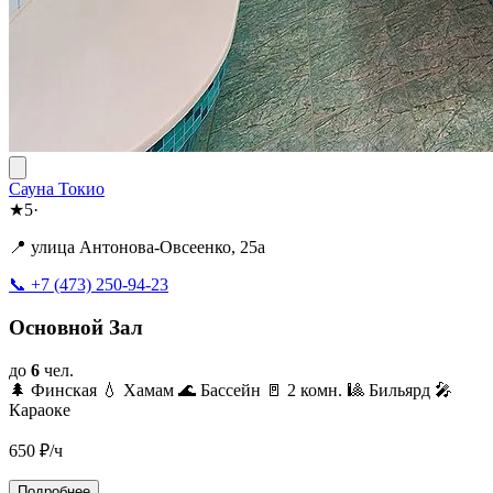
Сауна Токио
★
5
·
📍 улица Антонова-Овсеенко, 25а
📞 +7 (473) 250-94-23
Основной Зал
до
6
чел.
🌲 Финская
💧 Хамам
🌊 Бассейн
🚪 2 комн.
🎱 Бильярд
🎤
Караоке
650
₽/ч
Подробнее