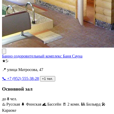
Банно оздоровительный комплекс Баня Сауна
★
5
·
📍 улица Матросова, 47
📞 +7 (952) 555-38-28
+1 тел.
Основной зал
до
8
чел.
♨️ Русская
🌲 Финская
🌊 Бассейн
🚪 2 комн.
🎱 Бильярд
🎤
Караоке