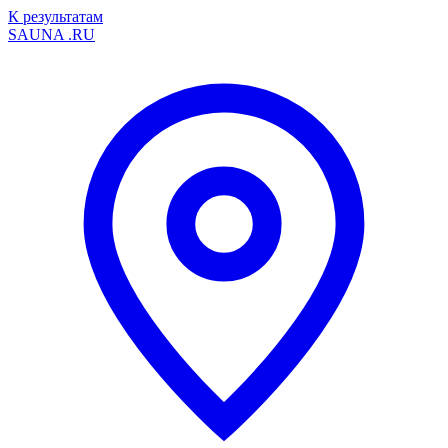
К результатам
SAUNA
.RU