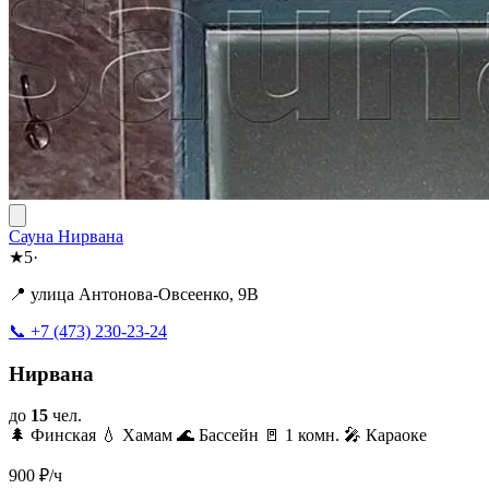
Сауна Нирвана
★
5
·
📍 улица Антонова-Овсеенко, 9B
📞 +7 (473) 230-23-24
Нирвана
до
15
чел.
🌲 Финская
💧 Хамам
🌊 Бассейн
🚪 1 комн.
🎤 Караоке
900
₽/ч