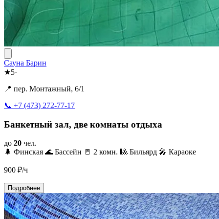
Сауна Барин
★
5
·
📍 пер. Монтажный, 6/1
📞 +7 (473) 272-77-17
Банкетный зал, две комнаты отдыха
до
20
чел.
🌲 Финская
🌊 Бассейн
🚪 2 комн.
🎱 Бильярд
🎤 Караоке
900
₽/ч
Подробнее