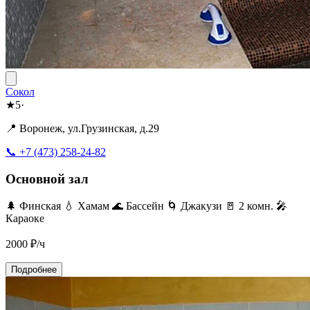
Сокол
★
5
·
📍 Воронеж, ул.Грузинская, д.29
📞 +7 (473) 258-24-82
Основной зал
🌲 Финская
💧 Хамам
🌊 Бассейн
🌀 Джакузи
🚪 2 комн.
🎤
Караоке
2000
₽/ч
Подробнее