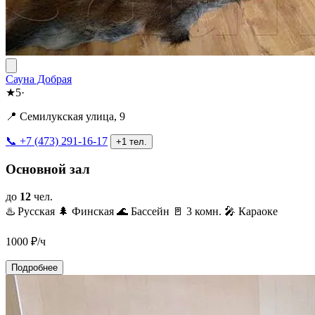
Сауна Добрая
★
5
·
📍 Семилукская улица, 9
📞 +7 (473) 291-16-17
+1 тел.
Основной зал
до
12
чел.
♨️ Русская
🌲 Финская
🌊 Бассейн
🚪 3 комн.
🎤 Караоке
1000
₽/ч
Подробнее