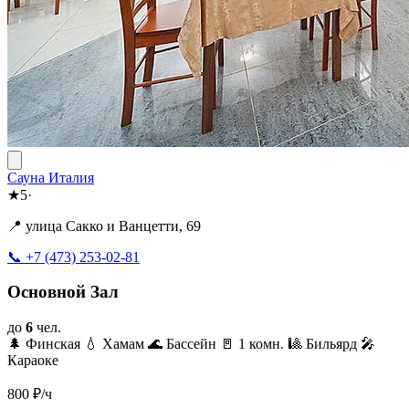
Сауна Италия
★
5
·
📍 улица Сакко и Ванцетти, 69
📞 +7 (473) 253-02-81
Основной Зал
до
6
чел.
🌲 Финская
💧 Хамам
🌊 Бассейн
🚪 1 комн.
🎱 Бильярд
🎤
Караоке
800
₽/ч