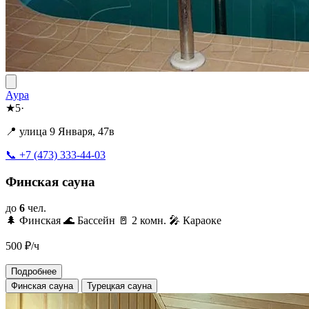
Аура
★
5
·
📍 улица 9 Января, 47в
📞 +7 (473) 333-44-03
Финская сауна
до
6
чел.
🌲 Финская
🌊 Бассейн
🚪 2 комн.
🎤 Караоке
500
₽/ч
Подробнее
Финская сауна
Турецкая сауна