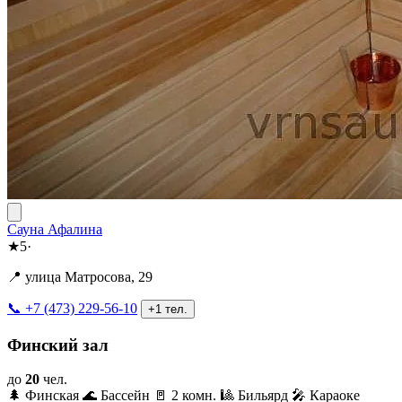
Сауна Афалина
★
5
·
📍 улица Матросова, 29
📞 +7 (473) 229-56-10
+1 тел.
Финский зал
до
20
чел.
🌲 Финская
🌊 Бассейн
🚪 2 комн.
🎱 Бильярд
🎤 Караоке