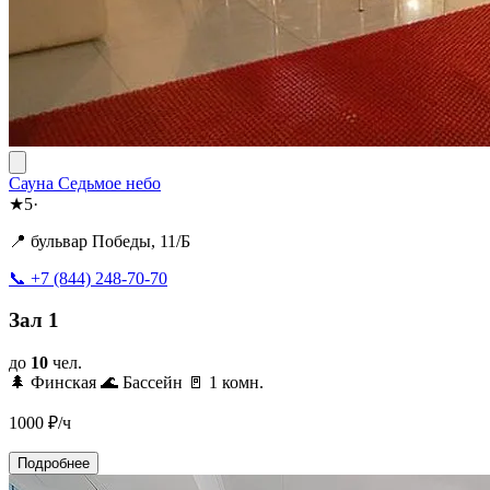
Сауна Седьмое небо
★
5
·
📍 бульвар Победы, 11/Б
📞 +7 (844) 248-70-70
Зал 1
до
10
чел.
🌲 Финская
🌊 Бассейн
🚪 1 комн.
1000
₽/ч
Подробнее