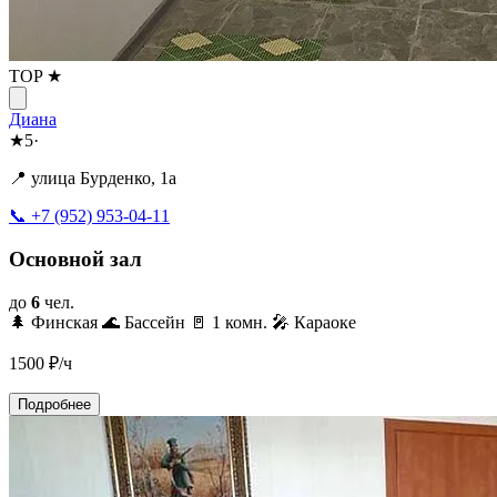
TOP ★
Диана
★
5
·
📍 улица Бурденко, 1а
📞 +7 (952) 953-04-11
Основной зал
до
6
чел.
🌲 Финская
🌊 Бассейн
🚪 1 комн.
🎤 Караоке
1500
₽/ч
Подробнее