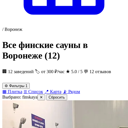
/
Воронеж
Все финские сауны в
Воронеже
(12)
🏢 12 заведений
🏷 от 300 ₽/час
★
5.0 / 5
💬 12 отзывов
⚙
Фильтры
1
▦
Плитка
≣
Список
📍
Карта
📡
Рядом
Выбрано:
finskaya
✕
Сбросить