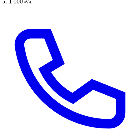
1 000
от
₽/ч