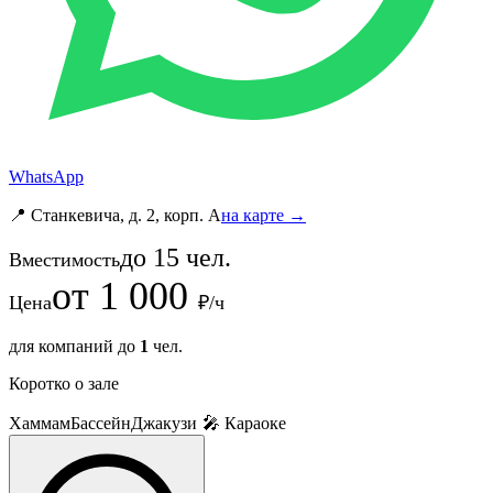
WhatsApp
📍 Станкевича, д. 2, корп. A
на карте →
до
15
чел.
Вместимость
от
1 000
Цена
₽/ч
для компаний до
1
чел.
Коротко о зале
Хаммам
Бассейн
Джакузи
🎤 Караоке