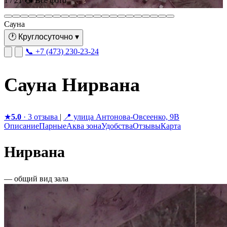
1 / 21
📷 Все фото
Сауна
🕐
Круглосуточно
▾
📞 +7 (473) 230-23-24
Сауна Нирвана
★
5.0
· 3 отзыва
|
📍 улица Антонова-Овсеенко, 9B
Описание
Парные
Аква зона
Удобства
Отзывы
Карта
Нирвана
— общий вид зала