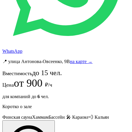
WhatsApp
📍 улица Антонова-Овсеенко, 9B
на карте →
до
15
чел.
Вместимость
от
900
Цена
₽/ч
для компаний до
6
чел.
Коротко о зале
Финская сауна
Хаммам
Бассейн
🎤 Караоке
💨 Кальян