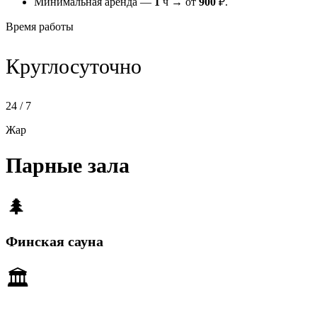
Минимальная аренда —
1
ч → от
900
₽.
Время работы
Круглосуточно
24 / 7
Жар
Парные зала
🌲
Финская сауна
🏛