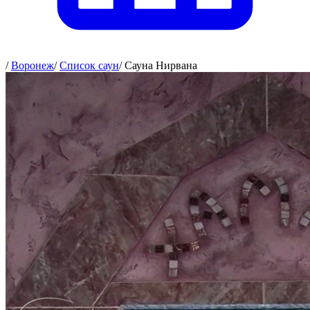
/
Воронеж
/
Список саун
/
Сауна Нирвана